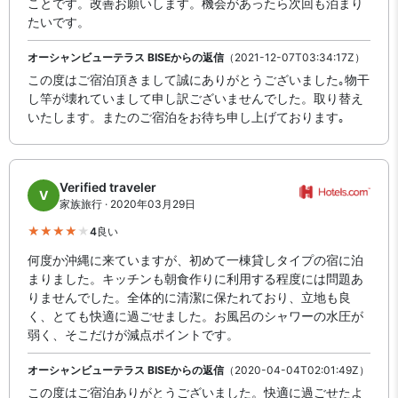
ことです。改善お願いします。機会があったら次回も泊まり
たいです。
オーシャンビューテラス BISEからの返信
（2021-12-07T03:34:17Z）
この度はご宿泊頂きまして誠にありがとうございました｡物干
し竿が壊れていまして申し訳ございませんでした。取り替え
いたします。またのご宿泊をお待ち申し上げております｡
Verified traveler
V
家族旅行 · 2020年03月29日
4
良い
何度か沖縄に来ていますが、初めて一棟貸しタイプの宿に泊
まりました。キッチンも朝食作りに利用する程度には問題あ
りませんでした。全体的に清潔に保たれており、立地も良
く、とても快適に過ごせました。お風呂のシャワーの水圧が
弱く、そこだけが減点ポイントです。
オーシャンビューテラス BISEからの返信
（2020-04-04T02:01:49Z）
この度はご宿泊ありがとうございました。快適に過ごせたよ