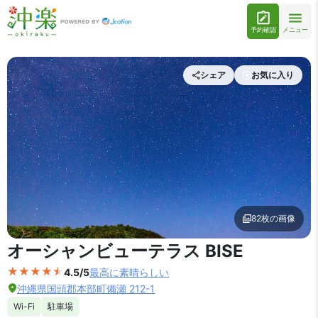
予約確認
メニュー
シェア
お気に入り
82枚の画像
外観の写真を拡大表示
オーシャンビューテラス BISE
4.5/5
最高に素晴らしい
沖縄県国頭郡本部町備瀬 212-1
Wi-Fi
駐車場