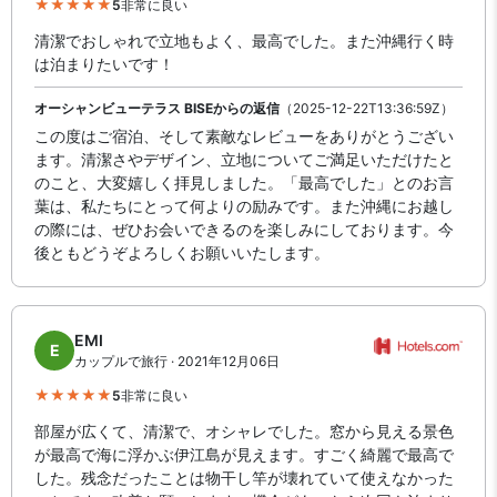
5
非常に良い
清潔でおしゃれで立地もよく、最高でした。また沖縄行く時
は泊まりたいです！
オーシャンビューテラス BISEからの返信
（2025-12-22T13:36:59Z）
この度はご宿泊、そして素敵なレビューをありがとうござい
ます。清潔さやデザイン、立地についてご満足いただけたと
のこと、大変嬉しく拝見しました。「最高でした」とのお言
葉は、私たちにとって何よりの励みです。また沖縄にお越し
の際には、ぜひお会いできるのを楽しみにしております。今
後ともどうぞよろしくお願いいたします。
EMI
E
カップルで旅行 · 2021年12月06日
5
非常に良い
部屋が広くて、清潔で、オシャレでした。窓から見える景色
が最高で海に浮かぶ伊江島が見えます。すごく綺麗で最高で
した。残念だったことは物干し竿が壊れていて使えなかった