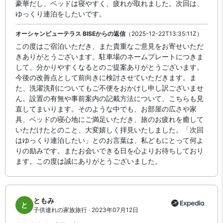
豪華だし、ベッドは寝やすく、疲れが取れました。次回は、
ゆっくり連泊をしたいです。
オーシャンビューテラス BISEからの返信
（2025-12-22T13:35:11Z）
この度はご宿泊いただき、また貴重なご意見をお寄せいただ
きありがとうございます。駐車場のネームプレートにつきま
して、分かりやすくなるとのご提案ありがとうございます。
今後の改善点として前向きに検討させていただきます。ま
た、洗濯洗剤についてもご不便をおかけし申し訳ございませ
ん。設置の有無や事前案内の記載方法について、こちらも見
直してまいります。そのような中でも、お部屋の広さや家
具、ベッドの寝心地にご満足いただき、旅のお疲れを癒して
いただけたとのこと、大変嬉しく拝見いたしました。「次回
はゆっくり連泊したい」とのお言葉は、私どもにとって何よ
りの励みです。またお会いできる日を心よりお待ちしており
ます。この度は誠にありがとうございました。
ともみ
と
子供連れの家族旅行 · 2023年07月12日