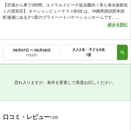
【空港から車で2時間。エメラルドビーチ徒歩圏内！美ら海水族館近
くの貸別荘】 オーシャンビューテラスBISE は、沖縄県国頭郡本部
町備瀬にある3つ星のプライベートバケーションホームです。
続きを読む
【アクセス・周辺スポット】
オーシャンビューテラスBISE（びせ） までのアクセスは、那覇空港
から高速道路を経由して約1時間40分です。一般道（国道58号線）
をご利用の場合、車で約2時間で到着します。
大人2名・子ども0名
09月07日 〜 09月08日
沖縄自動車道「許田IC」は車で40分。エメラルドビーチや備瀬のフ
1室
(1泊2日)
クギ並木は徒歩5分。沖縄美ら海水族館のある海洋博公園の北ゲー
ト駐車場まで車で約2分と、観光・レジャーに便利な便利な好立地で
す。
恐れ入りますが、条件を変更して再度お試しください。
【駐車場】
あり（無料）
【スパ・風呂・温泉】
オーシャンビューテラスBISE はジャグジーがあります。
【お食事、レストラン】
口コミ・レビュー
13件
電子レンジや冷蔵庫、調理器具を備えたキッチンがあります。最寄
りのコンビニは徒歩5分。飲食店やカフェも徒歩圏内です。