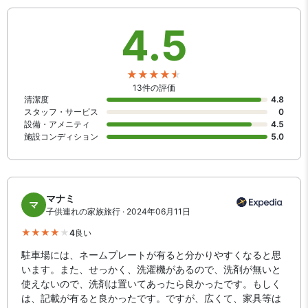
【館内施設・サービス】
4.5
インターネットは無料 WiFiが利用可能です。設備は洗濯機や浴室乾
燥機があります。ライフジャケットや浮き輪、水中メガネなどマリ
ンレジャーグッズのレンタルもご利用いただけます。
13件の評価
清潔度
4.8
スタッフ・サービス
0
設備・アメニティ
4.5
施設コンディション
5.0
マナミ
マ
子供連れの家族旅行 · 2024年06月11日
4
良い
駐車場には、ネームプレートが有ると分かりやすくなると思
います。また、せっかく、洗濯機があるので、洗剤が無いと
使えないので、洗剤は置いてあったら良かったです。もしく
は、記載が有ると良かったです。ですが、広くて、家具等は