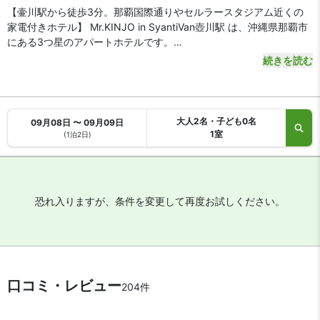
【壷川駅から徒歩3分。那覇国際通りやセルラースタジアム近くの
家電付きホテル】 Mr.KINJO in SyantiVan壺川駅 は、沖縄県那覇市
にある3つ星のアパートホテルです。
続きを読む
【アクセス・周辺スポット】
Mr.KINJO in SyantiVan壺川駅 までのアクセスは、那覇空港から沖
縄都市モノレールで8分、ゆいレール「壷川駅」下車徒歩3分です。
空港から車をご利用の場合、約10分で到着します。
大人2名・子ども0名
09月08日 〜 09月09日
読売ジャイアンツのキャンプ地・セルラースタジアム那覇まで徒歩
1室
(1泊2日)
5分。那覇国際通りや沖縄県庁も徒歩10分圏内と、ビジネス・観光
に便利な好立地です。
【駐車場】
あり（有料）
恐れ入りますが、条件を変更して再度お試しください。
【お食事、レストラン】
全室電子レンジや冷蔵庫を備えたシステムキッチンがあるアパート
タイプのお部屋です。最寄りのスーパーは徒歩3分。周辺は飲食店
も充実しています。
口コミ・レビュー
204件
【館内施設・サービス】
【全室禁煙】 客室数は全 32 室。インターネットは無料 WiFiが利用