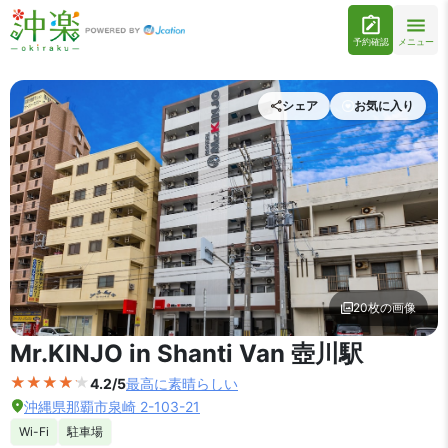
予約確認
メニュー
シェア
お気に入り
20枚の画像
外観の写真を拡大表示
Mr.KINJO in Shanti Van 壺川駅
4.2/5
最高に素晴らしい
沖縄県那覇市泉崎 2-103-21
Wi-Fi
駐車場