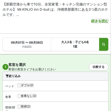
【那覇空港から車で10分。全室家電・キッチン完備のマンション型
ホテル】 Mr.KINJO inn D-buil は、沖縄県那覇市にある3つ星のホテ
ルです。
続きを読む
【アクセス・周辺スポット】
Mr.KINJO inn D-buil までのアクセスは、那覇空港から沖縄都市モノ
レールで10分、ゆいレール「旭橋駅」下車徒歩15分です。空港から
車をご利用の場合、約10分で到着します。
大人2名・子ども0名
09月07日 〜 09月08日
ホテルは那覇市沿岸部の辻エリアにあり、市内唯一のビーチ「波の
1室
(1泊2日)
上ビーチ」は徒歩5分。那覇バスターミナルは徒歩約12分、国際通
りは車で7分とビジネス・観光に便利な好立地です。
客室を選択
【お食事、レストラン】
1
比較する
希望の客室タイプをお選びください
全室電子レンジや冷蔵庫を備えたシステムキッチンがあるマンショ
絞り込み
ンタイプのお部屋です。周辺はステーキハウスや飲食店も充実。24
時間営業のスーパーやコンビニも徒歩圏内にあります。
ダブル
(2)
ベッド
【館内施設・サービス】
食事なし
(2)
食事
【全室禁煙】 客室数は全 30 室。インターネットは無料 WiFiが利用
できます。VOD（ビデオ・オン・デマンド）は無料で視聴可能で
禁煙
(2)
禁煙/喫
す。施設はコインランドリーがあります。