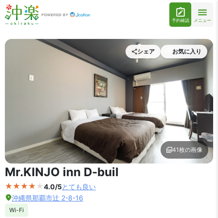
予約確認
メニュー
シェア
お気に入り
41枚の画像
外観の写真を拡大表示
Mr.KINJO inn D-buil
4.0/5
とても良い
沖縄県那覇市辻 2-8-16
Wi-Fi