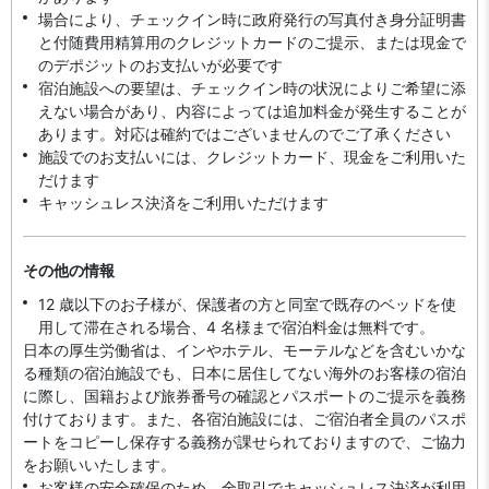
場合により、チェックイン時に政府発行の写真付き身分証明書
と付随費用精算用のクレジットカードのご提示、または現金で
のデポジットのお支払いが必要です
宿泊施設への要望は、チェックイン時の状況によりご希望に添
えない場合があり、内容によっては追加料金が発生することが
あります。対応は確約ではございませんのでご了承ください
施設でのお支払いには、クレジットカード、現金をご利用いた
だけます
キャッシュレス決済をご利用いただけます
その他の情報
12 歳以下のお子様が、保護者の方と同室で既存のベッドを使
用して滞在される場合、4 名様まで宿泊料金は無料です。
日本の厚生労働省は、インやホテル、モーテルなどを含むいかな
る種類の宿泊施設でも、日本に​居住してない海外のお客様の宿泊
に際し、国籍および旅券番号の確認とパスポートのご提示を義務
付け​ております。また、各宿泊施設には、ご宿泊者全員のパスポ
ートをコピーし保存する義務が課せられておりますの​で、ご協力
をお願いいたします。
お客様の安全確保のため、全取引でキャッシュレス決済が利用