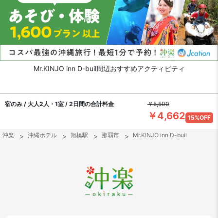
Mr.KINJO inn D-buil周辺おすすめアクティビティ
宿のみ / 大人2人・1室 / 2日間の合計料金
￥5,500
￥4,662
15%OFF
沖楽
沖縄ホテル
旭橋駅
那覇市
Mr.KINJO inn D-buil