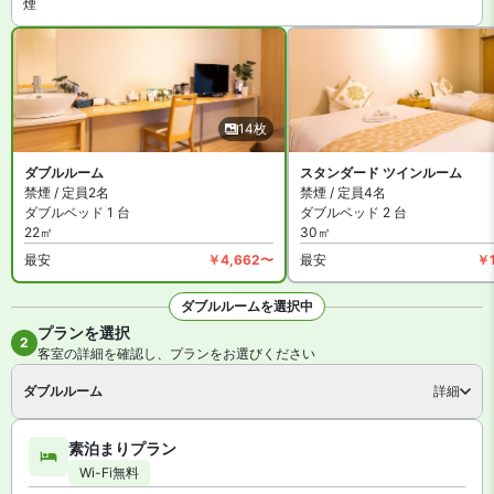
煙
14枚
ダブルルーム
スタンダード ツインルーム
禁煙 / 定員2名
禁煙 / 定員4名
ダブルベッド 1 台
ダブルベッド 2 台
22㎡
30㎡
最安
￥4,662〜
最安
￥
ダブルルームを選択中
プランを選択
全14枚を見る
2
客室の詳細を確認し、プランをお選びください
ダブルルーム
詳細
素泊まりプラン
Wi-Fi無料