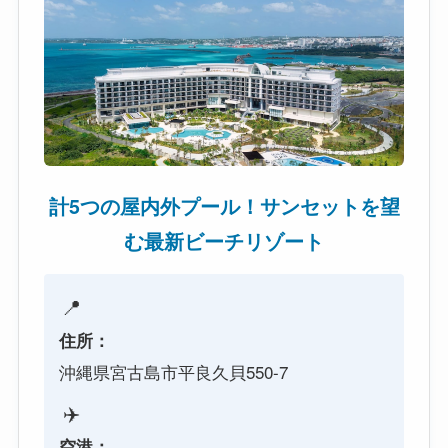
計5つの屋内外プール！サンセットを望
む最新ビーチリゾート
📍
住所：
沖縄県宮古島市平良久貝550-7
✈️
空港：