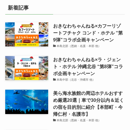
新着記事
おきなわちゃんねる×カフーリゾ
ートフチャク コンド・ホテル “第
9弾”コラボ企画キャンペーン
本島北部（恩納・名護・本部 他）
おきなわちゃんねる×ラ・ジェン
ト・ホテル 沖縄北谷 “第8弾”コラ
ボ企画キャンペーン
本島中部（北谷・沖縄市 他）
美ら海水族館の周辺ホテルおすす
め厳選20選｜車で30分以内＆近く
の宿を目的別に紹介【本部町・今
帰仁村・名護市】
本島北部（恩納・名護・本部 他）