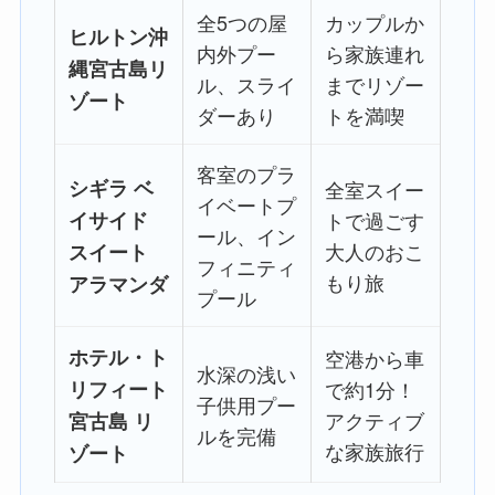
全5つの屋
カップルか
ヒルトン沖
内外プー
ら家族連れ
縄宮古島リ
ル、スライ
までリゾー
ゾート
ダーあり
トを満喫
客室のプラ
シギラ ベ
全室スイー
イベートプ
イサイド
トで過ごす
ール、イン
大人のおこ
スイート
フィニティ
もり旅
アラマンダ
プール
ホテル・ト
空港から車
水深の浅い
リフィート
で約1分！
子供用プー
アクティブ
宮古島 リ
ルを完備
な家族旅行
ゾート