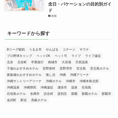
念日・バケーションの目的別ガイ
ド
那覇
キーワードから探す
Bリーグ観戦
うるま市
やんばる
コテージ
サウナ
プロ野球キャンプ
ペットOK
ペット可
ライブ
ライブ遠征
北谷
北谷町
卒業旅行
南城市
大浴場
天然温泉
子連れおすすめホテル
宜野座村
宜野湾市
宮古島
宮古島ホテル
家族連れおすすめホテル
推し活
沖縄
沖縄アリーナ
沖縄サントリーアリーナ
沖縄ホテル
沖縄市
沖縄本島北部
沖縄温泉
沖縄県民
沖縄遠征
浦添市
温泉
石垣島
石垣島ホテル
糸満市
読谷村
貸別荘
那覇
那覇ホテル
那覇市
金武町
駅近
高級ホテル