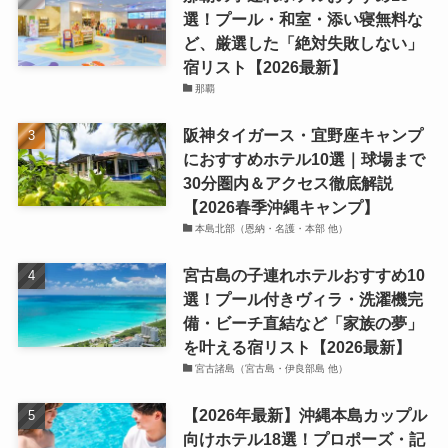
選！プール・和室・添い寝無料な
ど、厳選した「絶対失敗しない」
宿リスト【2026最新】
那覇
阪神タイガース・宜野座キャンプ
におすすめホテル10選｜球場まで
30分圏内＆アクセス徹底解説
【2026春季沖縄キャンプ】
本島北部（恩納・名護・本部 他）
宮古島の子連れホテルおすすめ10
選！プール付きヴィラ・洗濯機完
備・ビーチ直結など「家族の夢」
を叶える宿リスト【2026最新】
宮古諸島（宮古島・伊良部島 他）
【2026年最新】沖縄本島カップル
向けホテル18選！プロポーズ・記