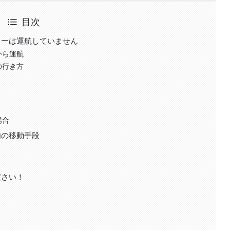
目次
リーは運航していません
から運航
の行き方
場合
内の移動手段
ださい！