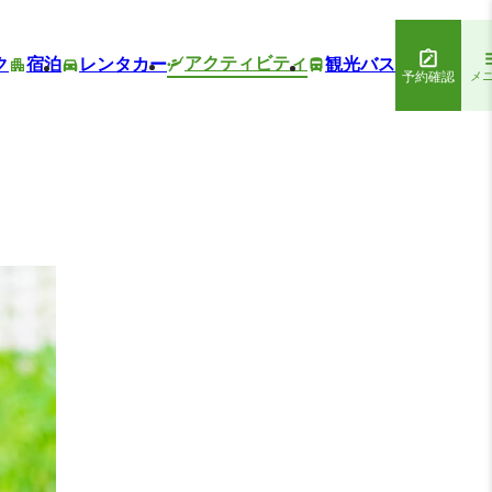
アクティビティ
ク
宿泊
レンタカー
観光バス
予約確認
メ