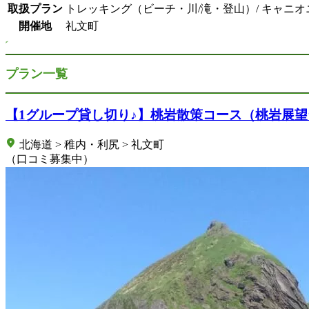
取扱プラン
トレッキング（ビーチ・川/滝・登山）/ キャニオ
開催地
礼文町
プラン一覧
【1グループ貸し切り♪】桃岩散策コース（桃岩展
北海道 > 稚内・利尻 > 礼文町
（口コミ募集中）