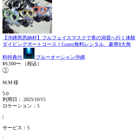
【沖縄県恩納村】フルフェイスマスクで青の洞窟へ行く体験
ダイビングボートコース！Gopro無料レンタル、豪華8大無
料特典付
ブルーオーシャン沖縄
¥9,500〜
（税込）
M.M 様
5.0
利用日： 2025/10/15
ロケーション：5
|
サービス：5