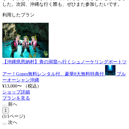
した。次回、沖縄な行く際も、ぜひまた参加したいです。
利用したプラン
【沖縄県恩納村】青の洞窟へ行くシュノーケリングボートツ
アー！Gopro無料レンタル付、豪華8大無料特典付
ブル
ーオーシャン沖縄
¥13,000〜
（税込）
ショップ詳細
プランを見る
前へ
1
(1/1ページ)
次へ