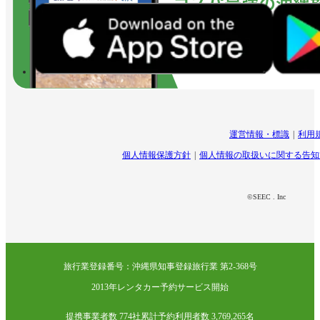
運営情報・標識
利用
個人情報保護方針
個人情報の取扱いに関する告知
©SEEC . Inc
旅行業登録番号：沖縄県知事登録旅行業 第2-368号
2013年レンタカー予約サービス開始
提携事業者数 774社
累計予約利用者数 3,769,265名