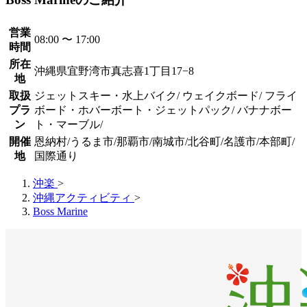
営業
08:00 〜 17:00
時間
所在
沖縄県宜野湾市真志喜1丁目17−8
地
取扱
ジェットスキー・水上バイク/ ウェイクボード/ フライ
プラ
ボード・ホバーボート・ジェットパック/ バナナボー
ン
ト・マーブル/
開催
恩納村/うるま市/那覇市/南城市/北谷町/名護市/本部町/
地
国際通り
沖楽
>
沖縄アクティビティ
>
Boss Marine