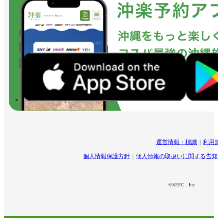
運営情報・標識
利用
個人情報保護方針
個人情報の取扱いに関する告知
©SEEC . Inc