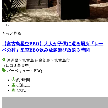
+7
もっと見る
【宮古島星空BBQ】大人が子供に還る場所「レー
ベの村」星空BBQ飲み放題遊び放題３時間
沖縄県 > 宮古島 伊良部島 > 宮古島市
（口コミ募集中）
バーベキュー・BBQ
約3時間
6歳以上
4名以上