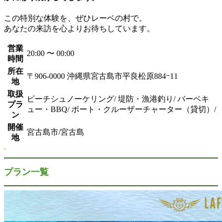
この特別な体験を、ぜひレーベの村で。
あなたの来訪を心よりお待ちしています。
営業
20:00 〜 00:00
時間
所在
〒906-0000 沖縄県宮古島市平良松原884ｰ11
地
取扱
ビーチシュノーケリング/ 堤防・漁港釣り/ バーベキ
プラ
ュー・BBQ/ ボート・クルーザーチャーター（貸切）/
ン
開催
宮古島市/宮古島
地
プラン一覧