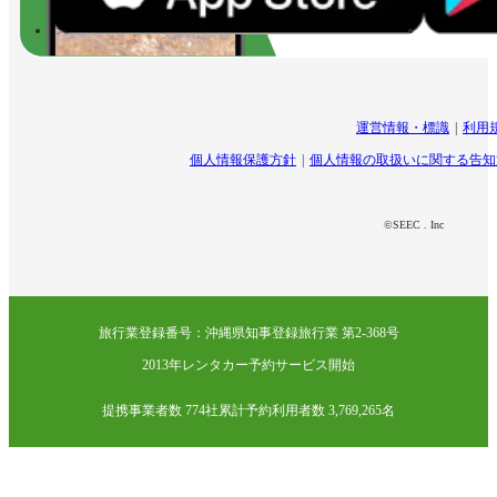
運営情報・標識
利用
個人情報保護方針
個人情報の取扱いに関する告知
©SEEC . Inc
旅行業登録番号：沖縄県知事登録旅行業 第2-368号
2013年レンタカー予約サービス開始
提携事業者数 774社
累計予約利用者数 3,769,265名