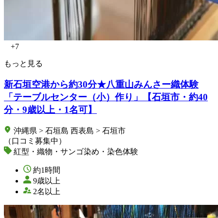
+7
もっと見る
新石垣空港から約30分★八重山みんさー織体験
「テーブルセンター（小）作り」【石垣市・約40
分・9歳以上・1名可】
沖縄県 > 石垣島 西表島 > 石垣市
（口コミ募集中）
紅型・織物・サンゴ染め・染色体験
約1時間
9歳以上
2名以上