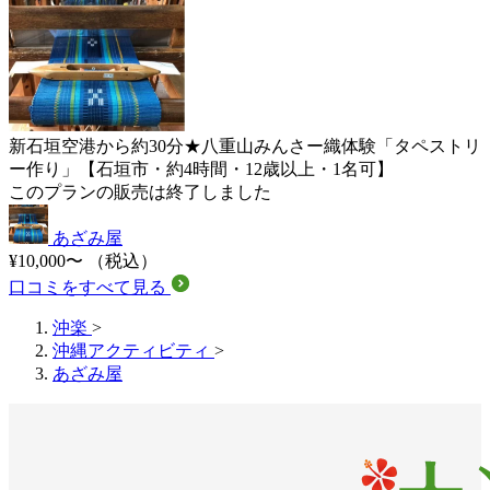
新石垣空港から約30分★八重山みんさー織体験「タペストリ
ー作り」【石垣市・約4時間・12歳以上・1名可】
このプランの販売は終了しました
あざみ屋
¥10,000〜
（税込）
口コミをすべて見る
沖楽
>
沖縄アクティビティ
>
あざみ屋