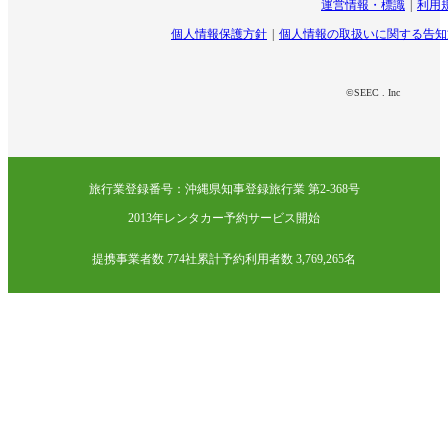
運営情報・標識
利用
個人情報保護方針
個人情報の取扱いに関する告知
©SEEC . Inc
旅行業登録番号：沖縄県知事登録旅行業 第2-368号
2013年レンタカー予約サービス開始
提携事業者数 774社
累計予約利用者数 3,769,265名