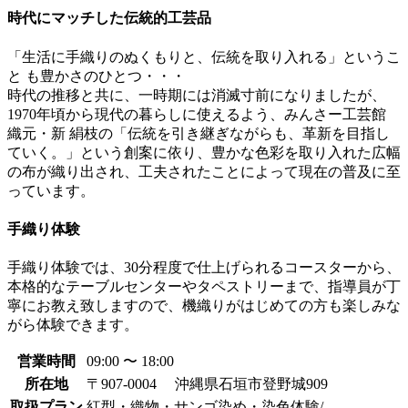
時代にマッチした伝統的工芸品
「生活に手織りのぬくもりと、伝統を取り入れる」というこ
と も豊かさのひとつ・・・
時代の推移と共に、一時期には消滅寸前になりましたが、
1970年頃から現代の暮らしに使えるよう、みんさー工芸館
織元・新 絹枝の「伝統を引き継ぎながらも、革新を目指し
ていく。」という創案に依り、豊かな色彩を取り入れた広幅
の布が織り出され、工夫されたことによって現在の普及に至
っています。
手織り体験
手織り体験では、30分程度で仕上げられるコースターから、
本格的なテーブルセンターやタペストリーまで、指導員が丁
寧にお教え致しますので、機織りがはじめての方も楽しみな
がら体験できます。
営業時間
09:00 〜 18:00
所在地
〒907-0004 沖縄県石垣市登野城909
取扱プラン
紅型・織物・サンゴ染め・染色体験/