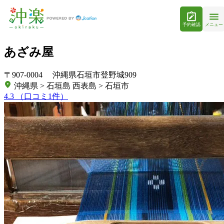
予約確認
メニュー
あざみ屋
〒907-0004 沖縄県石垣市登野城909
沖縄県 > 石垣島 西表島 > 石垣市
4.3
（口コミ1件）