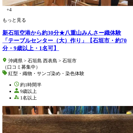
+4
もっと見る
新石垣空港から約30分★八重山みんさー織体験
「テーブルセンター（大）作り」【石垣市・約70
分・9歳以上・1名可】
沖縄県 > 石垣島 西表島 > 石垣市
（口コミ募集中）
紅型・織物・サンゴ染め・染色体験
約1時間半
9歳以上
1名以上