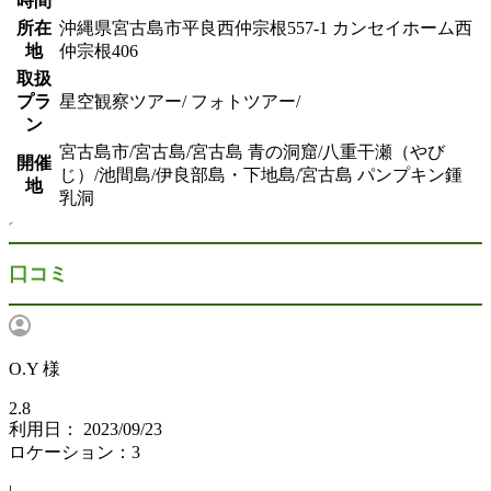
時間
所在
沖縄県宮古島市平良西仲宗根557-1 カンセイホーム西
地
仲宗根406
取扱
プラ
星空観察ツアー/ フォトツアー/
ン
宮古島市/宮古島/宮古島 青の洞窟/八重干瀬（やび
開催
じ）/池間島/伊良部島・下地島/宮古島 パンプキン鍾
地
乳洞
口コミ
O.Y 様
2.8
利用日： 2023/09/23
ロケーション：3