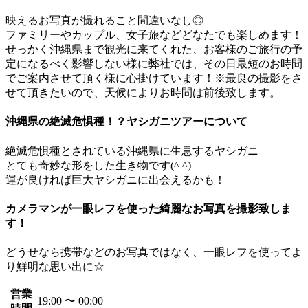
映えるお写真が撮れること間違いなし◎
ファミリーやカップル、女子旅などどなたでも楽しめます！
せっかく沖縄県まで観光に来てくれた、お客様のご旅行の予
定になるべく影響しない様に弊社では、その日最短のお時間
でご案内させて頂く様に心掛けています！※最良の撮影をさ
せて頂きたいので、天候によりお時間は前後致します。
沖縄県の絶滅危惧種！？ヤシガニツアーについて
絶滅危惧種とされている沖縄県に生息するヤシガニ
とても奇妙な形をした生き物です(^ ^)
運が良ければ巨大ヤシガニに出会えるかも！
カメラマンが一眼レフを使った綺麗なお写真を撮影致しま
す！
どうせなら携帯などのお写真ではなく、一眼レフを使ってよ
り鮮明な思い出に☆
営業
19:00 〜 00:00