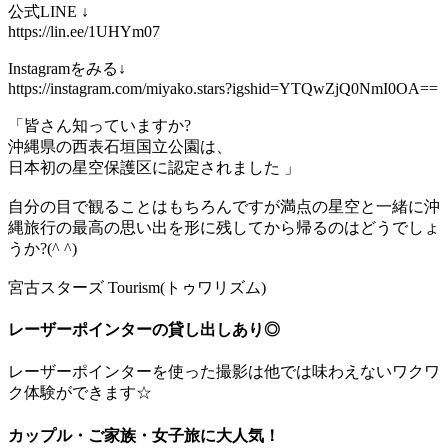
公式LINE ↓
https://lin.ee/1UHYm07
Instagramをみる↓
https://instagram.com/miyako.stars?igshid=YTQwZjQ0NmI0OA==
「皆さん知っていますか?
沖縄県の西表石垣国立公園は、
日本初の星空保護区に認定されました 」
自分の目で観ることはもちろんですが満点の星空と一緒に沖
縄旅行の最高の思い出を形に残してから帰るのはどうでしょ
うか?(^ ^)
宮古スターズ Tourism(トゥワリズム)
レーザーポインターの貸し出しあり◎
レーザーポインターを使った撮影は他では味わえないワクワ
ク体験ができます☆
カップル・ご家族・女子旅に大人気！