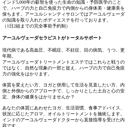
インド5,000年の叡智を使った生命の知識・予防医学のこと
で、ハーブの力と自己免疫力で内側からの身体美・健康美を
保ちます。アーユルシャンティサロンではアーユルヴェーダ
の知識を取り入れたボディエステを行っております。
（1日2組までの完全事前予約制）
アーユルヴェーダセラピストがトータルサポート
現代病である高血圧、不眠症、不妊症、目の病気、うつ、更
年期。
アーユルヴェーダトリートメントエステではこれらと戦うの
ではなく、自然な現象の一部と捉え、ハーブの力で自己免疫
力の強化をはかります。
体質を変えたい方、ヨガと併用して生活を見直したい方、内
側と外側からのアプローチで、しっかりとした土台と心の安
定、身体の健康をはかりませんか？
あなたの体質にあわせたヨガ、生活習慣、食事アドバイス、
状況に応じたアロマ、オイルトリートメントを施術します。
インドのアーユルヴェーダドクターから直接指導を受けた内
容です。