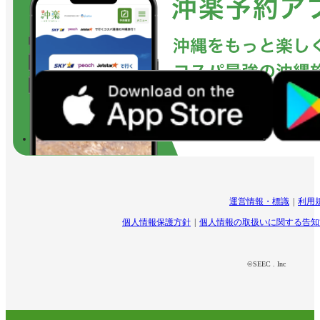
運営情報・標識
利用
個人情報保護方針
個人情報の取扱いに関する告知
©SEEC . Inc