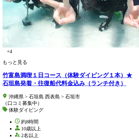
+4
もっと見る
竹富島満喫１日コース（体験ダイビング１本）★
石垣島発着・往復船代料金込み（ランチ付き）
沖縄県 > 石垣島 西表島 > 石垣市
（口コミ募集中）
体験ダイビング
約8時間
10歳以上
2名以上