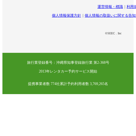
運営情報・標識
利用
個人情報保護方針
個人情報の取扱いに関する告知
©SEEC . Inc
旅行業登録番号：沖縄県知事登録旅行業 第2-368号
2013年レンタカー予約サービス開始
提携事業者数 774社
累計予約利用者数 3,769,265名