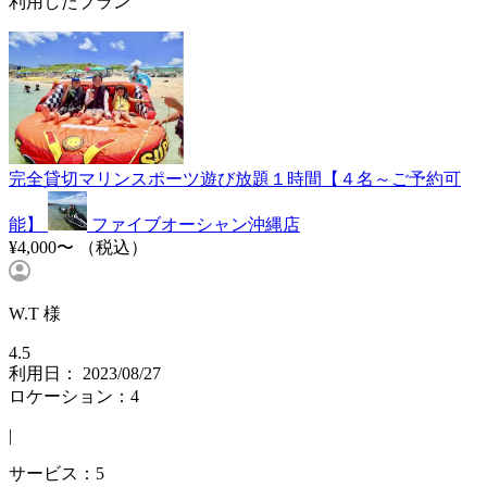
利用したプラン
完全貸切マリンスポーツ遊び放題１時間【４名～ご予約可
能】
ファイブオーシャン沖縄店
¥4,000〜
（税込）
W.T 様
4.5
利用日： 2023/08/27
ロケーション：4
|
サービス：5