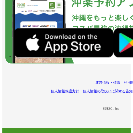
運営情報・標識
利用
個人情報保護方針
個人情報の取扱いに関する告知
©SEEC . Inc