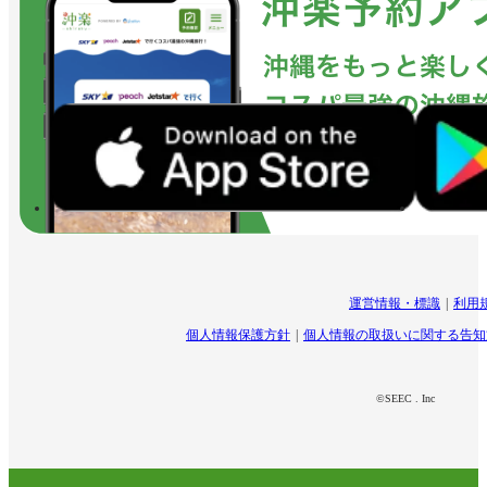
運営情報・標識
利用
個人情報保護方針
個人情報の取扱いに関する告知
©SEEC . Inc