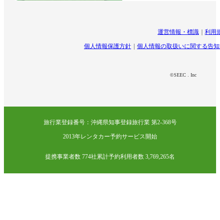
運営情報・標識
利用
個人情報保護方針
個人情報の取扱いに関する告知
©SEEC . Inc
旅行業登録番号：沖縄県知事登録旅行業 第2-368号
2013年レンタカー予約サービス開始
提携事業者数 774社
累計予約利用者数 3,769,265名