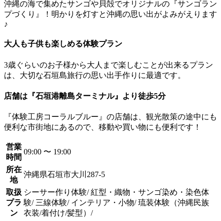
沖縄の海で集めたサンゴや貝殻でオリジナルの『サンゴラン
プづくり』！明かりを灯すと沖縄の思い出がよみがえります
♪
大人も子供も楽しめる体験プラン
3歳ぐらいのお子様から大人まで楽しむことが出来るプラン
は、大切な石垣島旅行の思い出手作りに最適です。
店舗は『石垣港離島ターミナル』より徒歩5分
『体験工房コーラルブルー』の店舗は、観光散策の途中にも
便利な市街地にあるので、移動や買い物にも便利です！
営業
09:00 〜 19:00
時間
所在
沖縄県石垣市大川287-5
地
取扱
シーサー作り体験/ 紅型・織物・サンゴ染め・染色体
プラ
験/ 三線体験/ インテリア・小物/ 琉装体験（沖縄民族
ン
衣装/着付け/髪型）/