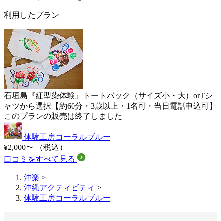
利用したプラン
石垣島『紅型染体験』トートバック（サイズ小・大）orTシ
ャツから選択【約60分・3歳以上・1名可・当日電話申込可】
このプランの販売は終了しました
体験工房コーラルブルー
¥2,000〜
（税込）
口コミをすべて見る
沖楽
>
沖縄アクティビティ
>
体験工房コーラルブルー