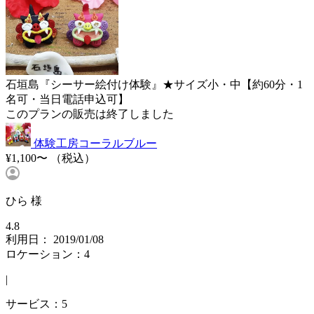
石垣島『シーサー絵付け体験』★サイズ小・中【約60分・1
名可・当日電話申込可】
このプランの販売は終了しました
体験工房コーラルブルー
¥1,100〜
（税込）
ひら 様
4.8
利用日： 2019/01/08
ロケーション：4
|
サービス：5