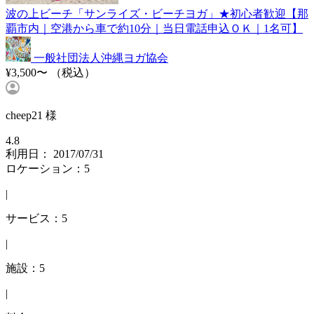
波の上ビーチ「サンライズ・ビーチヨガ」★初心者歓迎【那
覇市内｜空港から車で約10分｜当日電話申込ＯＫ｜1名可】
一般社団法人沖縄ヨガ協会
¥3,500〜
（税込）
cheep21 様
4.8
利用日： 2017/07/31
ロケーション：5
|
サービス：5
|
施設：5
|