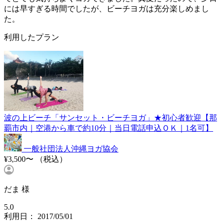
には早すぎる時間でしたが、ビーチヨガは充分楽しめまし
た。
利用したプラン
波の上ビーチ「サンセット・ビーチヨガ」★初心者歓迎【那
覇市内｜空港から車で約10分｜当日電話申込ＯＫ｜1名可】
一般社団法人沖縄ヨガ協会
¥3,500〜
（税込）
だま 様
5.0
利用日： 2017/05/01