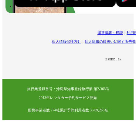
運営情報・標識
利用
個人情報保護方針
個人情報の取扱いに関する告知
©SEEC . Inc
旅行業登録番号：沖縄県知事登録旅行業 第2-368号
2013年レンタカー予約サービス開始
提携事業者数 774社
累計予約利用者数 3,769,265名