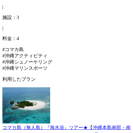
|
施設：3
|
料金：4
#コマカ島
#沖縄アクティビティ
#沖縄シュノーケリング
#沖縄マリンスポーツ
利用したプラン
コマカ島（無人島）『海水浴』ツアー★【沖縄本島南部・南