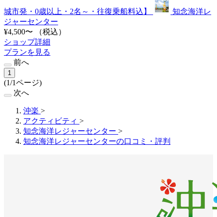
城市発・0歳以上・2名～・往復乗船料込】
知念海洋レ
ジャーセンター
¥4,500〜
（税込）
ショップ詳細
プランを見る
前へ
1
(1/1ページ)
次へ
沖楽
>
アクティビティ
>
知念海洋レジャーセンター
>
知念海洋レジャーセンターの口コミ・評判