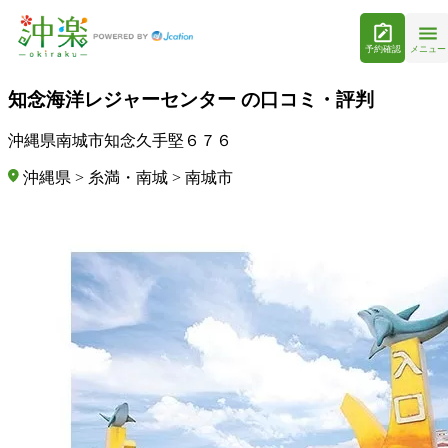
予約確認
メニュー
知念海洋レジャーセンター の口コミ・評判
沖縄県南城市知念久手堅６７６
沖縄県 > 糸満・南城 > 南城市