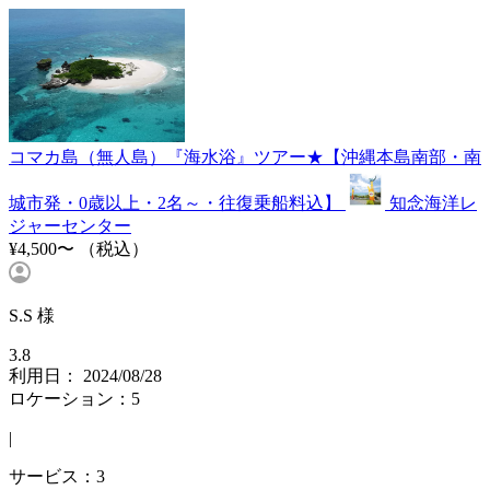
コマカ島（無人島）『海水浴』ツアー★【沖縄本島南部・南
城市発・0歳以上・2名～・往復乗船料込】
知念海洋レ
ジャーセンター
¥4,500〜
（税込）
S.S 様
3.8
利用日： 2024/08/28
ロケーション：5
|
サービス：3