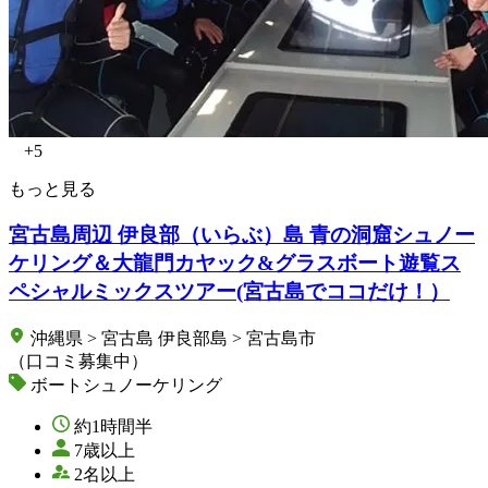
+5
もっと見る
宮古島周辺 伊良部（いらぶ）島 青の洞窟シュノー
ケリング＆大龍門カヤック&グラスボート遊覧ス
ペシャルミックスツアー(宮古島でココだけ！）
沖縄県 > 宮古島 伊良部島 > 宮古島市
（口コミ募集中）
ボートシュノーケリング
約1時間半
7歳以上
2名以上