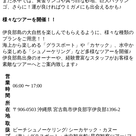
また水中では、黄金サンゴや真っ白な砂地、巨大バラサン
ゴ、さらに！運が良ければウミガメにも出会えるかも♪
様々なツアーを開催！！
伊良部島の大自然を楽しんでもらえるように、様々な種類の
プランをご用意！！
海上から楽しめる「グラスボート」や「カヤック」、水中か
ら楽しめる「シュノーケリング」など多様なツアーを開催♪
伊良部島出身のオーナーや、経験豊富なスタッフがお客様を
素敵なツアーへとご案内致します♪
営
業
06:00 〜 17:00
時
間
所
在
〒906-0503 沖縄県 宮古島市伊良部字伊良部1396-2
地
取
扱
ビーチシュノーケリング/ シーカヤック・カヌー