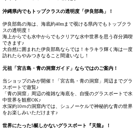
沖縄県内でもトップクラスの透明度「伊良部島」！
伊良部島の海は、海底約40mまで覗ける県内でもトップクラ
スの透明度！
海上からでも水中からでもクリアな水中世界を思う存分満喫
できます♪
大自然に囲まれた伊良部島ならでは！キラキラ輝く海は一度
訪れたらやみつきなること間違いなし！
元祖「宮古島・青の洞窟ガイド」ならではのご案内！
当ショップのみが開催！「宮古島・青の洞窟」周辺までグラ
スボートで遊覧♪
「青の洞窟」周辺の複雑な海底を、自慢のグラスボートで水
中世界を観察OK♪
水深約10ｍの洞窟内では、シュノーケルで神秘的な青の世界
をお楽しみいただけます♪
世界にたった5艇しかないグラスボート『天龍』！