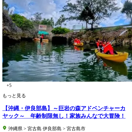
+5
もっと見る
【沖縄・伊良部島】～巨岩の森アドベンチャーカ
ヤック～ 年齢制限無し！家族みんなで大冒険！
沖縄県 > 宮古島 伊良部島 > 宮古島市