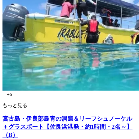
+6
もっと見る
宮古島・伊良部島青の洞窟＆リーフシュノーケル
＋グラスボート【佐良浜港発・約1時間・2名～】
（B）