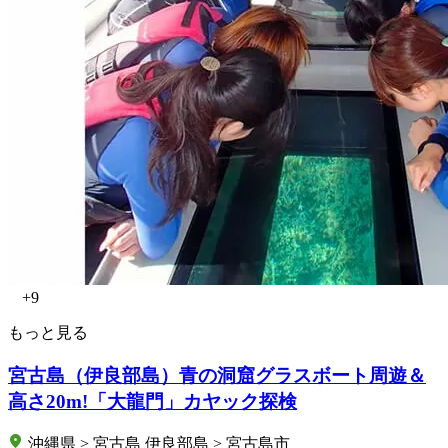
+9
もっと見る
宮古島（伊良部島）青の洞窟グラスボート周遊＆
高さ20m!「大龍門」カヤック探検
沖縄県 > 宮古島 伊良部島 > 宮古島市