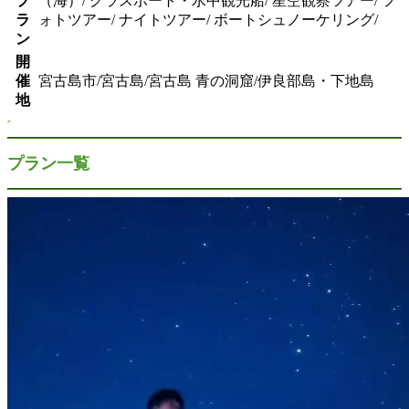
プ
（海）/ グラスボート・水中観光船/ 星空観察ツアー/ フ
ラ
ォトツアー/ ナイトツアー/ ボートシュノーケリング/
ン
開
催
宮古島市/宮古島/宮古島 青の洞窟/伊良部島・下地島
地
プラン一覧