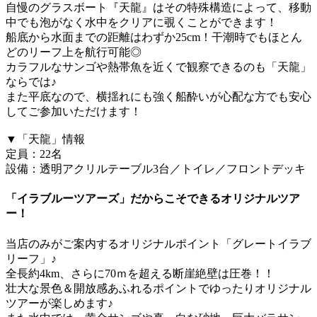
自慢のグラスボート『天龍』はその特殊構造によって、移動
中でも泡がなく水中をクリアに覗くことができます！
船底から水面までの距離はわずか25cm！干潮時でもほとん
どのリーフ上を航行可能◎
カラフルなサンゴや熱帯魚を近くで観察できるのも「天龍」
ならでは♪
また平底なので、横揺れにも強く船酔いが心配な方でも安心
してご参加いただけます！
▼「天龍」情報
定員：22名
設備：透明アクリルテーブル3台／トイレ／フロントデッキ
「イラブルーツアーズ」だからこそできるオリジナルツア
ー！
当店のみがご案内するオリジナルポイント「グレートイラブ
リーフ」♪
全長約4km、さらに70ｍを超える断崖絶壁は圧巻！！
壮大な景色＆開放感あふれるポイントでゆったりオリジナル
ツアーが楽しめます♪