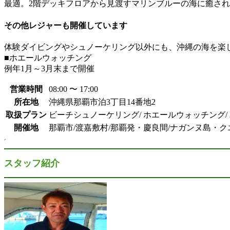
最適。2階デッキフロアから見渡すマリンブルーの海に癒さ
その他レジャーも開催しています
体験ダイビングやシュノーケリング以外にも、沖縄の海を楽
■ホエールウォッチング
例年1月～3月末まで開催
営業時間
08:00 〜 17:00
所在地
沖縄県那覇市泊3丁目14番地2
取扱プラン
ビーチシュノーケリング/ ホエールウォッチング/
開催地
那覇市/渡嘉敷村/那覇発・慶良間/ナガンヌ島・ク
スタッフ紹介