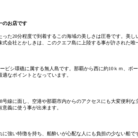
一のお店です
たった20分程度で到着するこの海域の美しさは圧巻です。美し
株式会社とかしきは、このクエフ島に上陸する事が許された唯
チービシ環礁に属する無人島です。那覇から西に約10ｋｍ、ボ
最適なポイントとなっています。
58号線に面し、空港や那覇市内からのアクセスにも大変便利な
有意義に使う事が出来ます。
れに強い特徴を持ち、船酔いが心配な人にも負担の少ない船で