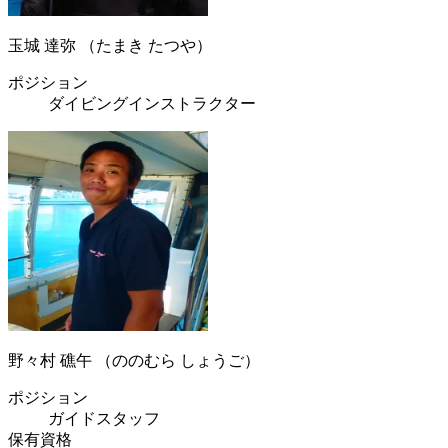
玉城 達弥 （たまき たつや）
ポジション
ダイビングインストラクター
野々村 礁午 （ののむら しょうご）
ポジション
ガイドスタッフ
保有資格