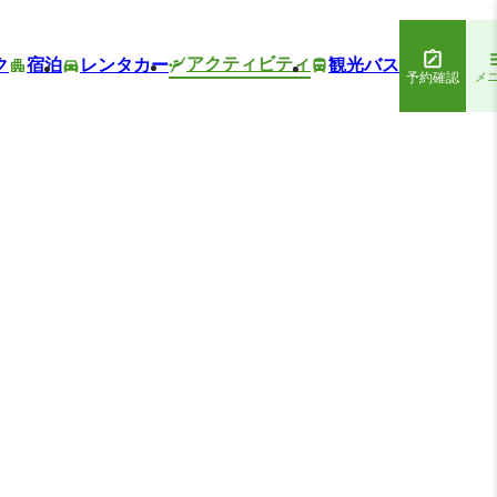
アクティビティ
ク
宿泊
レンタカー
観光バス
予約確認
メ