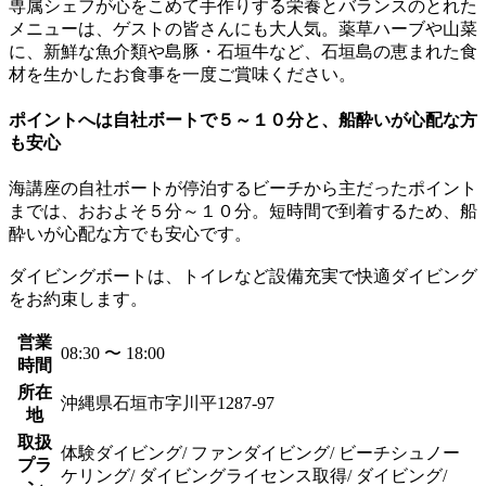
専属シェフが心をこめて手作りする栄養とバランスのとれた
メニューは、ゲストの皆さんにも大人気。薬草ハーブや山菜
に、新鮮な魚介類や島豚・石垣牛など、石垣島の恵まれた食
材を生かしたお食事を一度ご賞味ください。
ポイントへは自社ボートで５～１０分と、船酔いが心配な方
も安心
海講座の自社ボートが停泊するビーチから主だったポイント
までは、おおよそ５分～１０分。短時間で到着するため、船
酔いが心配な方でも安心です。
ダイビングボートは、トイレなど設備充実で快適ダイビング
をお約束します。
営業
08:30 〜 18:00
時間
所在
沖縄県石垣市字川平1287-97
地
取扱
体験ダイビング/ ファンダイビング/ ビーチシュノー
プラ
ケリング/ ダイビングライセンス取得/ ダイビング/