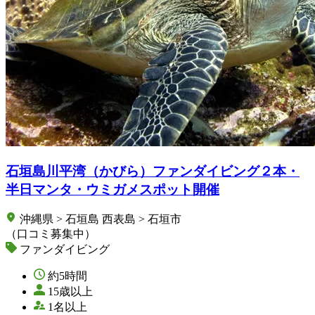
石垣島川平湾（かびら）ファンダイビング２本・
半日マンタ・ウミガメスポット開催
沖縄県 > 石垣島 西表島 > 石垣市
（口コミ募集中）
ファンダイビング
約5時間
15歳以上
1名以上