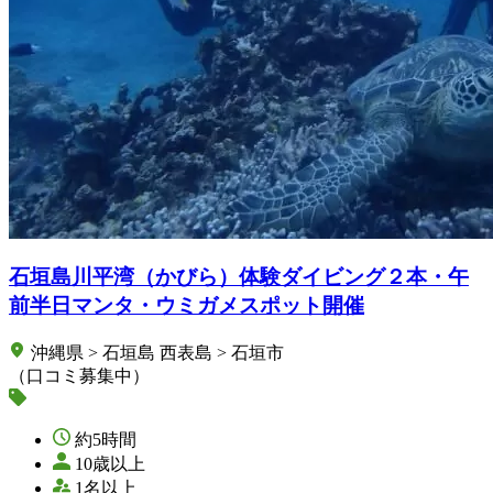
石垣島川平湾（かびら）体験ダイビング２本・午
前半日マンタ・ウミガメスポット開催
沖縄県 > 石垣島 西表島 > 石垣市
（口コミ募集中）
約5時間
10歳以上
1名以上