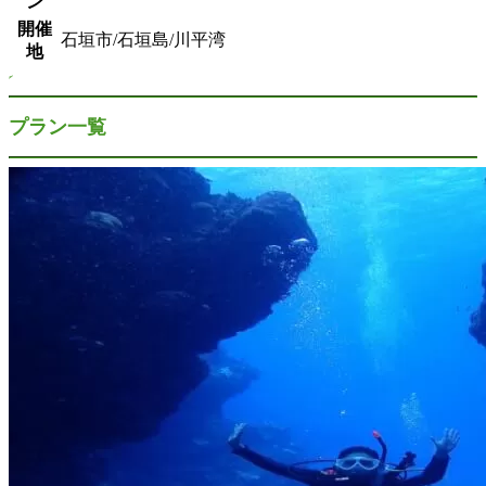
ン
開催
石垣市/石垣島/川平湾
地
プラン一覧