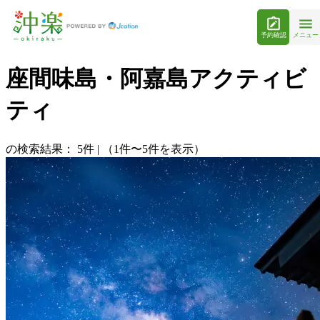
予約確認
メニュー
座間味島・阿嘉島アクティビ
ティ
の検索結果：
5
件
|
（1件〜5件を表示）