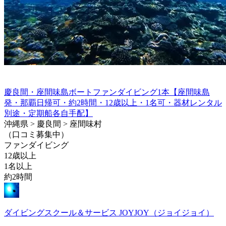
慶良間・座間味島ボートファンダイビング1本【座間味島
発・那覇日帰可・約2時間・12歳以上・1名可・器材レンタル
別途・定期船各自手配】
沖縄県 > 慶良間 > 座間味村
（口コミ募集中）
ファンダイビング
12歳以上
1名以上
約2時間
ダイビングスクール＆サービス JOYJOY（ジョイジョイ）