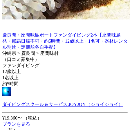
慶良間・座間味島ボートファンダイビング2本【座間味島
発・那覇日帰不可・約5時間・12歳以上・1名可・器材レンタ
ル別途・定期船各自手配】
沖縄県 > 慶良間 > 座間味村
（口コミ募集中）
ファンダイビング
12歳以上
1名以上
約5時間
ダイビングスクール＆サービス JOYJOY（ジョイジョイ）
¥19,360〜
（税込）
プランを見る