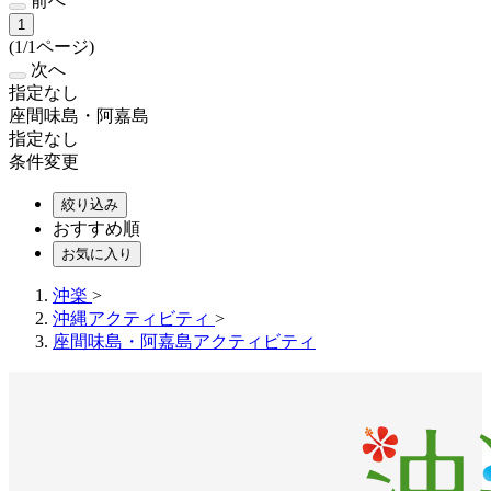
前へ
1
(1/1ページ)
次へ
指定なし
座間味島・阿嘉島
指定なし
条件変更
絞り込み
おすすめ順
お気に入り
沖楽
>
沖縄アクティビティ
>
座間味島・阿嘉島アクティビティ