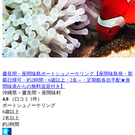
慶良間・座間味島ボートシュノーケリング【座間味島発・那
覇日帰可・約2時間・6歳以上・2名～・定期船各自手配★座
間味港からの無料送迎付き】
沖縄県 > 慶良間 > 座間味村
4.8
（口コミ 1件）
ボートシュノーケリング
6歳以上
2名以上
約2時間