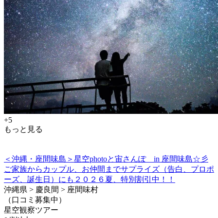
+5
もっと見る
＜沖縄・座間味島＞星空photoと宙さんぽ in 座間味島☆彡
ご家族からカップル、お仲間までサプライズ（告白、プロポ
ーズ、誕生日）にも２０２６夏、特別割引中！！
沖縄県 > 慶良間 > 座間味村
（口コミ募集中）
星空観察ツアー