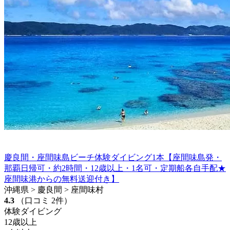
慶良間・座間味島ビーチ体験ダイビング1本【座間味島発・
那覇日帰可・約2時間・12歳以上・1名可・定期船各自手配★
座間味港からの無料送迎付き】
沖縄県 > 慶良間 > 座間味村
4.3
（口コミ 2件）
体験ダイビング
12歳以上