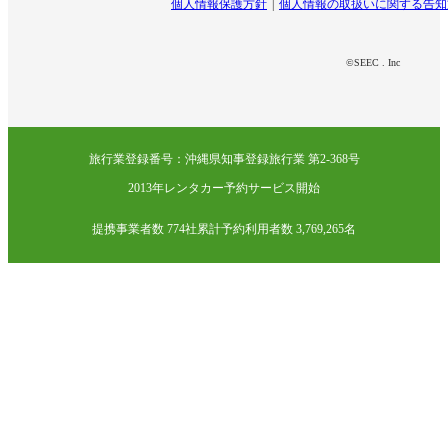
個人情報保護方針
個人情報の取扱いに関する告知
©SEEC . Inc
旅行業登録番号：沖縄県知事登録旅行業 第2-368号
2013年レンタカー予約サービス開始
提携事業者数 774社
累計予約利用者数 3,769,265名