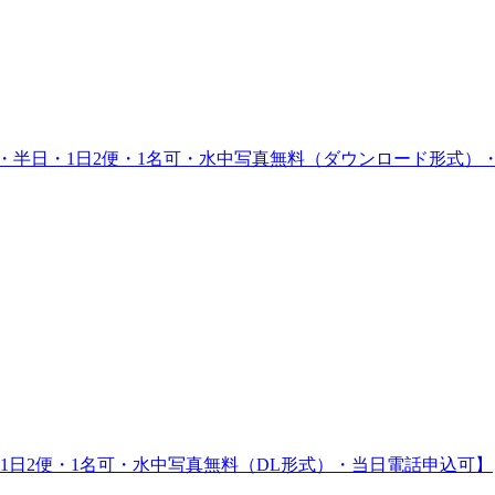
・半日・1日2便・1名可・水中写真無料（ダウンロード形式）
1日2便・1名可・水中写真無料（DL形式）・当日電話申込可】