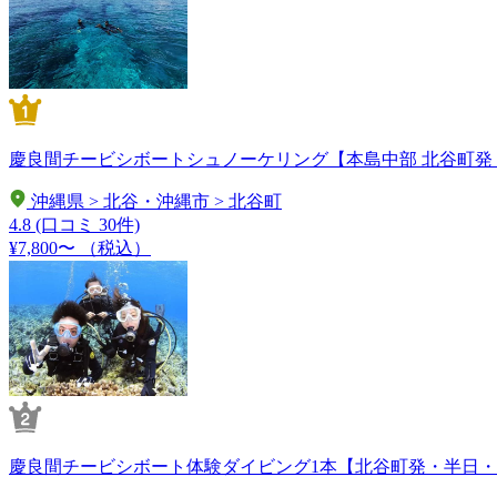
慶良間チービシボートシュノーケリング【本島中部 北谷町発
沖縄県 > 北谷・沖縄市 > 北谷町
4.8
(口コミ 30件)
¥7,800〜
（税込）
慶良間チービシボート体験ダイビング1本【北谷町発・半日・