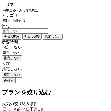
エリア
カテゴリ
日付
今日 08/07
明日 08/08
指定しない
所要時間
指定しない
指定しない
人数
指定しない
指定しない
再検索
プランを絞り込む
人気の絞り込み条件
直前/当日予約OK