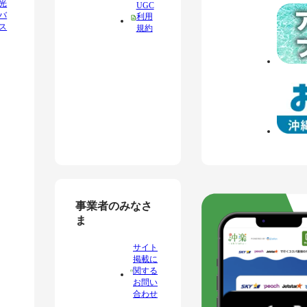
光
UGC
バ
利用
ス
規約
事業者のみなさ
ま
サイト
掲載に
関する
お問い
合わせ