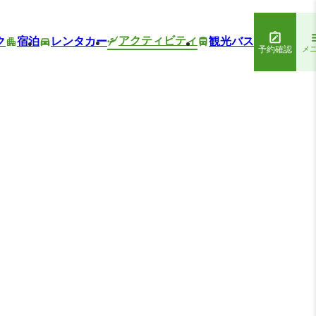
アクティビティ
ク
宿泊
レンタカー
観光バス
予約確認
メ