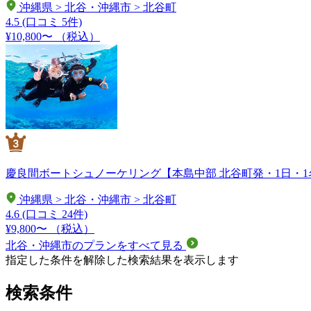
沖縄県 > 北谷・沖縄市 > 北谷町
4.5
(口コミ 5件)
¥10,800〜
（税込）
慶良間ボートシュノーケリング【本島中部 北谷町発・1日・
沖縄県 > 北谷・沖縄市 > 北谷町
4.6
(口コミ 24件)
¥9,800〜
（税込）
北谷・沖縄市のプランをすべて見る
指定した条件を解除した検索結果を表示します
検索条件