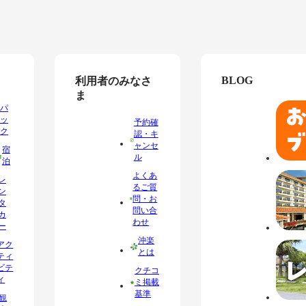
BLOG
利用者のみなさ
ま
パ
ッ
予約確
ク
認・キ
ャンセ
宿
ル
泊
よくあ
レ
るご質
ン
問・お
タ
問い合
カ
わせ
ー
沖楽
アク
とは
ティ
ビテ
クチコ
ィ
ミ掲載
基準
観