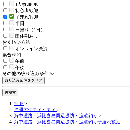
1人参加OK
初心者歓迎
子連れ歓迎
半日
日帰り（1日）
団体割あり
お支払い方法
オンライン決済
集合時間
午前
午後
その他の絞り込み条件
絞り込み条件をクリア
再検索
沖楽
>
沖縄アクティビティ
>
海中道路・浜比嘉島周辺堤防・漁港釣り
>
海中道路・浜比嘉島周辺堤防・漁港釣り子連れ歓迎