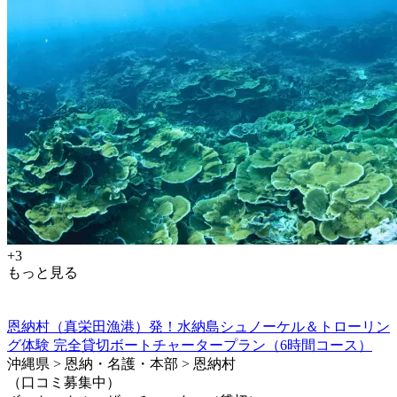
+3
もっと見る
恩納村（真栄田漁港）発！水納島シュノーケル＆トローリン
グ体験 完全貸切ボートチャータープラン（6時間コース）
沖縄県 > 恩納・名護・本部 > 恩納村
（口コミ募集中）