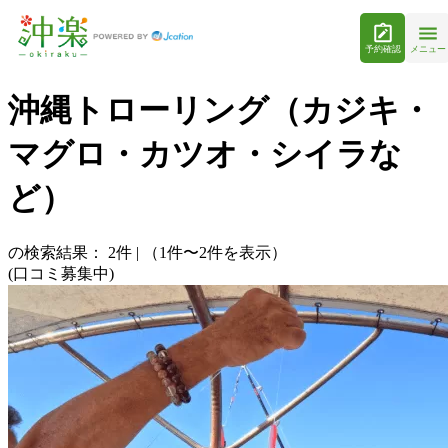
予約確認
メニュー
沖縄トローリング（カジキ・
マグロ・カツオ・シイラな
ど）
の検索結果：
2
件
|
（1件〜2件を表示）
(口コミ募集中)