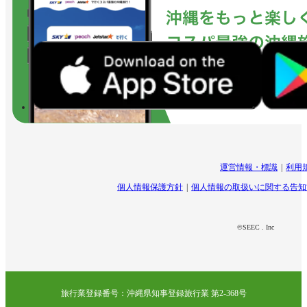
運営情報・標識
利用
個人情報保護方針
個人情報の取扱いに関する告知
©SEEC . Inc
旅行業登録番号：沖縄県知事登録旅行業 第2-368号