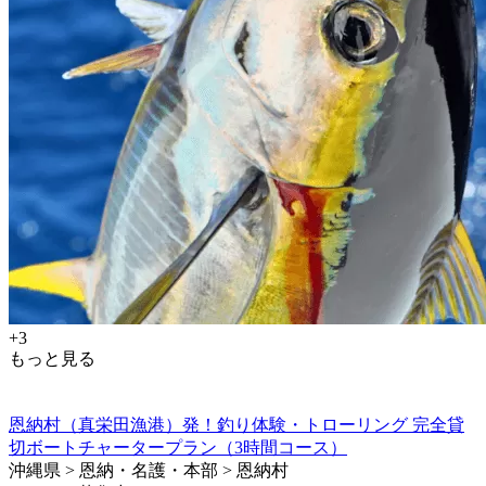
+3
もっと見る
恩納村（真栄田漁港）発！釣り体験・トローリング 完全貸
切ボートチャータープラン（3時間コース）
沖縄県 > 恩納・名護・本部 > 恩納村