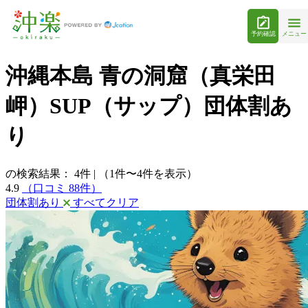
予約確認
メニュー
沖縄本島 青の洞窟（真栄田
岬）SUP（サップ）団体割あ
り
の検索結果：
4
件
|
（1件〜4件を表示）
4.9
（口コミ 88件）
団体割あり
すべてクリア