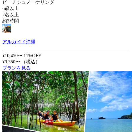
ビーチシュノーケリング
6歳以上
2名以上
約3時間
アルガイド沖縄
¥10,450〜
11%OFF
¥9,350〜
（税込）
プランを見る