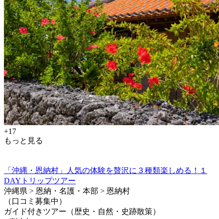
+17
もっと見る
「沖縄・恩納村」人気の体験を贅沢に３種類楽しめる！１
DAYトリップツアー
沖縄県 > 恩納・名護・本部 > 恩納村
（口コミ募集中）
ガイド付きツアー（歴史・自然・史跡散策）