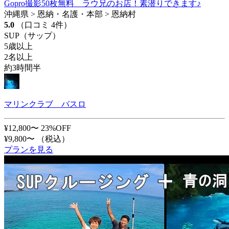
Gopro撮影50枚無料 ラウ兄のお店！素潜りできます♪
沖縄県 > 恩納・名護・本部 > 恩納村
5.0
（口コミ 4件）
SUP（サップ）
5歳以上
2名以上
約3時間半
マリンクラブ バスロ
¥12,800〜
23%OFF
¥9,800〜
（税込）
プランを見る