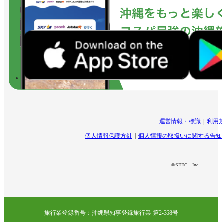
運営情報・標識
利用
個人情報保護方針
個人情報の取扱いに関する告知
©SEEC . Inc
旅行業登録番号：沖縄県知事登録旅行業 第2-368号