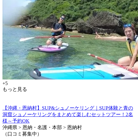
+5
もっと見る
【沖縄・恩納村】SUP&シュノーケリング｜SUP体験と青の
洞窟シュノーケリングをまとめて楽しむセットツアー！2名
様～予約OK
沖縄県 > 恩納・名護・本部 > 恩納村
（口コミ募集中）