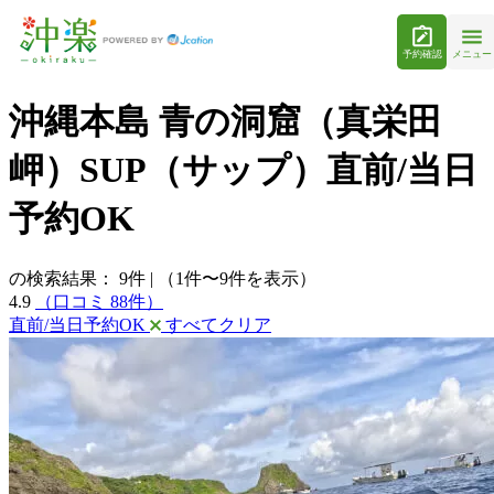
予約確認
メニュー
沖縄本島 青の洞窟（真栄田
岬）SUP（サップ）直前/当日
予約OK
の検索結果：
9
件
|
（1件〜9件を表示）
4.9
（口コミ 88件）
直前/当日予約OK
すべてクリア