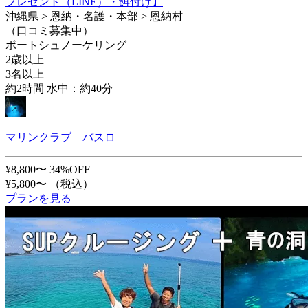
プレゼント（LINE）・餌付け】
沖縄県 > 恩納・名護・本部 > 恩納村
（口コミ募集中）
ボートシュノーケリング
2歳以上
3名以上
約2時間 水中：約40分
マリンクラブ バスロ
¥8,800〜
34%OFF
¥5,800〜
（税込）
プランを見る