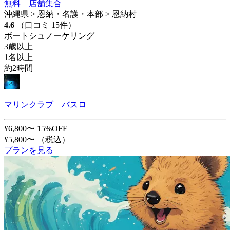
無料 店舗集合
沖縄県 > 恩納・名護・本部 > 恩納村
4.6
（口コミ 15件）
ボートシュノーケリング
3歳以上
1名以上
約2時間
マリンクラブ バスロ
¥6,800〜
15%OFF
¥5,800〜
（税込）
プランを見る