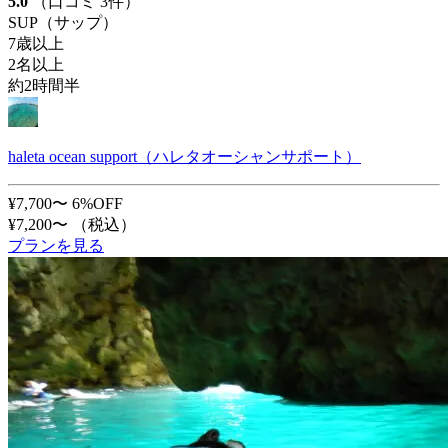
5.0
（口コミ 3件）
SUP（サップ）
7歳以上
2名以上
約2時間半
haleta ocean support（ハレタオーシャンサポート）
¥7,700〜
6%OFF
¥7,200〜
（税込）
プランを見る