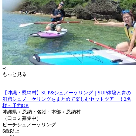
+5
もっと見る
【沖縄・恩納村】SUP&シュノーケリング｜SUP体験と青の
洞窟シュノーケリングをまとめて楽しむセットツアー！2名
様～予約OK
沖縄県 > 恩納・名護・本部 > 恩納村
（口コミ募集中）
ビーチシュノーケリング
6歳以上