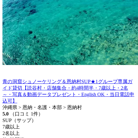
青の洞窟シュノーケリング＆恩納村SUP★1グループ専属ガ
イド貸切【読谷村・店舗集合・約4時間半・7歳以上・2名
～・写真＆動画データプレゼント・English OK・当日電話申
込可】
沖縄県 > 恩納・名護・本部 > 恩納村
5.0
（口コミ 1件）
SUP（サップ）
7歳以上
2名以上