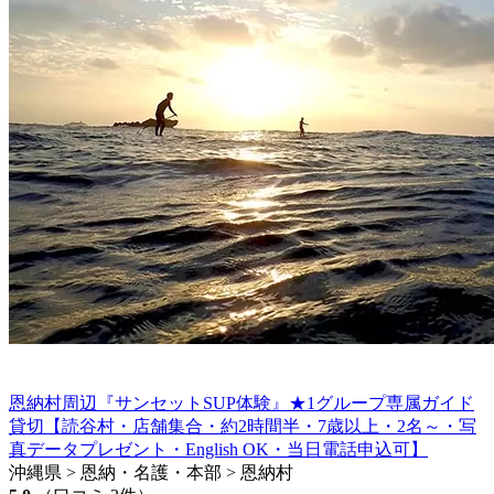
恩納村周辺『サンセットSUP体験』★1グループ専属ガイド
貸切【読谷村・店舗集合・約2時間半・7歳以上・2名～・写
真データプレゼント・English OK・当日電話申込可】
沖縄県 > 恩納・名護・本部 > 恩納村