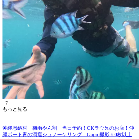
+7
もっと見る
沖縄恩納村 梅雨やん割 当日予約！OKラウ兄のお店！沖
縄ボート青の洞窟シュノーケリング Gopro撮影５0枚以上