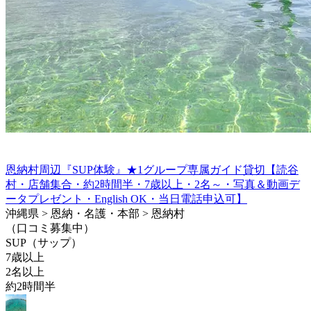
恩納村周辺『SUP体験』★1グループ専属ガイド貸切【読谷
村・店舗集合・約2時間半・7歳以上・2名～・写真＆動画デ
ータプレゼント・English OK・当日電話申込可】
沖縄県 > 恩納・名護・本部 > 恩納村
（口コミ募集中）
SUP（サップ）
7歳以上
2名以上
約2時間半