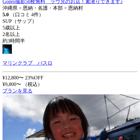
Gopro撮影50枚無料 ラウ兄のお店！素潜りできます♪
沖縄県 > 恩納・名護・本部 > 恩納村
5.0
（口コミ 4件）
SUP（サップ）
5歳以上
2名以上
約3時間半
マリンクラブ バスロ
¥12,800〜
23%OFF
¥9,800〜
（税込）
プランを見る