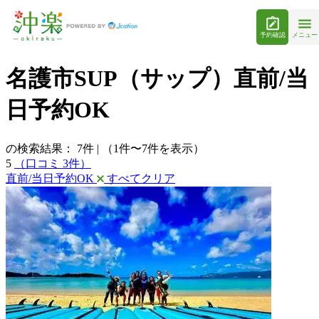
予約確認
メニュー
名護市SUP（サップ）直前/当
日予約OK
の検索結果：
7
件
|
（1件〜7件を表示）
5
（口コミ 3件）
直前/当日予約OK
すべてクリア