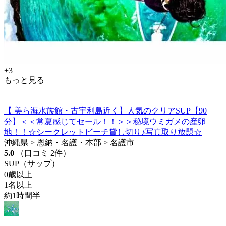
+3
もっと見る
【 美ら海水族館・古宇利島近く】人気のクリアSUP【90
分】＜＜常夏感じてセール！！＞＞秘境ウミガメの産卵
地！！☆シークレットビーチ貸し切り♪写真取り放題☆
沖縄県 > 恩納・名護・本部 > 名護市
5.0
（口コミ 2件）
SUP（サップ）
0歳以上
1名以上
約1時間半