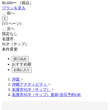
¥6,600〜
（税込）
プランを見る
前へ
1
(1/1ページ)
次へ
指定なし
名護市
SUP（サップ）
条件変更
絞り込み
おすすめ順
お気に入り
沖楽
>
沖縄アクティビティ
>
名護市SUP（サップ）
>
名護市SUP（サップ）直前/当日予約OK