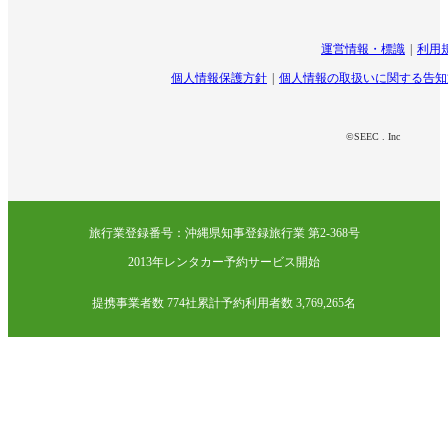
運営情報・標識
利用
個人情報保護方針
個人情報の取扱いに関する告知
©SEEC . Inc
旅行業登録番号：沖縄県知事登録旅行業 第2-368号
2013年レンタカー予約サービス開始
提携事業者数 774社
累計予約利用者数 3,769,265名