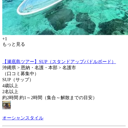
+1
もっと見る
【瀬底島ツアー】SUP（スタンドアップパドルボード）
沖縄県 > 恩納・名護・本部 > 名護市
（口コミ募集中）
SUP（サップ）
4歳以上
2名以上
約2時間 約1～2時間（集合～解散までの目安）
オーシャンスタイル