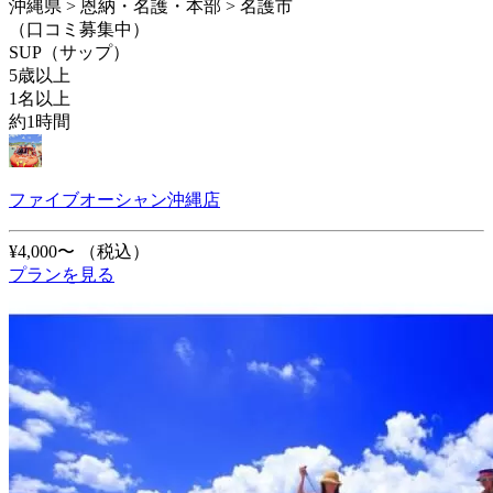
沖縄県 > 恩納・名護・本部 > 名護市
（口コミ募集中）
SUP（サップ）
5歳以上
1名以上
約1時間
ファイブオーシャン沖縄店
¥4,000〜
（税込）
プランを見る