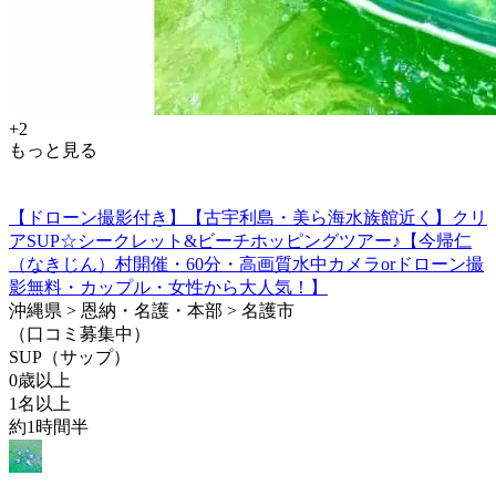
+2
もっと見る
【ドローン撮影付き】【古宇利島・美ら海水族館近く】クリ
アSUP☆シークレット&ビーチホッピングツアー♪【今帰仁
（なきじん）村開催・60分・高画質水中カメラorドローン撮
影無料・カップル・女性から大人気！】
沖縄県 > 恩納・名護・本部 > 名護市
（口コミ募集中）
SUP（サップ）
0歳以上
1名以上
約1時間半