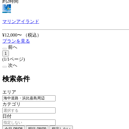
約2時間
マリンアイランド
¥12,000〜
（税込）
プランを見る
前へ
1
(1/1ページ)
次へ
検索条件
エリア
カテゴリ
日付
今日 08/08
明日 08/09
指定しない