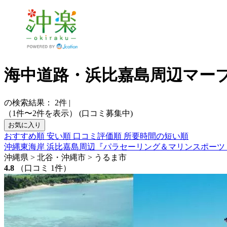
海中道路・浜比嘉島周辺マー
の検索結果：
2
件
|
（1件〜2件を表示）
(口コミ募集中)
お気に入り
おすすめ順
安い順
口コミ評価順
所要時間の短い順
沖縄東海岸 浜比嘉島周辺『パラセーリング＆マリンスポーツ
沖縄県 > 北谷・沖縄市 > うるま市
4.8
（口コミ 1件）