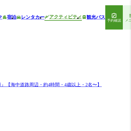
アクティビティ
ク
宿泊
レンタカー
観光バス
予約確認
メ
』【海中道路周辺・約4時間・4歳以上・2名〜】