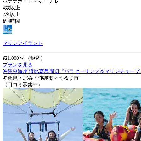
バナナボート・マーブル
4歳以上
2名以上
約4時間
マリンアイランド
¥21,000〜
（税込）
プランを見る
沖縄東海岸 浜比嘉島周辺『パラセーリング＆マリンチューブ3
沖縄県 > 北谷・沖縄市 > うるま市
（口コミ募集中）