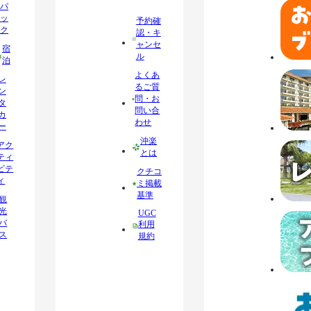
パ
ッ
予約確
ク
認・キ
ャンセ
宿
ル
泊
よくあ
レ
るご質
ン
問・お
タ
問い合
カ
わせ
ー
沖楽
アク
とは
ティ
ビテ
クチコ
ィ
ミ掲載
基準
観
光
UGC
バ
利用
ス
規約