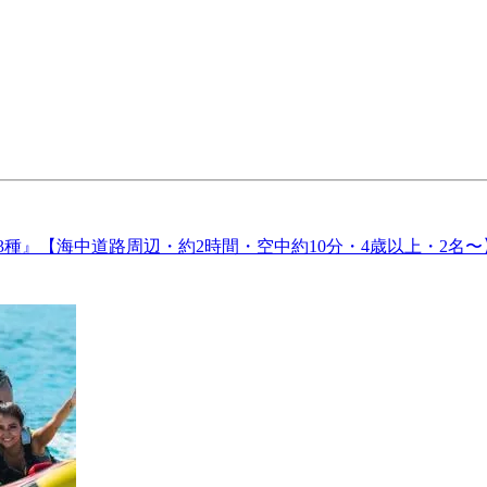
種』【海中道路周辺・約2時間・空中約10分・4歳以上・2名〜