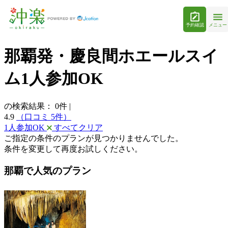
予約確認
メニュー
那覇発・慶良間ホエールスイ
ム1人参加OK
の検索結果：
0
件
|
4.9
（口コミ 5件）
1人参加OK
すべてクリア
ご指定の条件のプランが見つかりませんでした。
条件を変更して再度お試しください。
那覇で人気のプラン