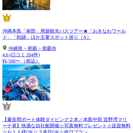
沖縄本島「南部」周遊観光バスツアー★「おきなわワール
ド」「戦跡」ほか主要スポット巡り（A）
沖縄県 > 那覇 > 那覇市
4.6
(口コミ 204件)
¥6,500〜
（税込）
【慶良間ボート体験ダイビング２本／本島中部 宜野湾マリ
ーナ発】快適な自社船開催☆写真無料プレゼント☆送迎無料
☆お１人様OK☆３本目OK☆終日プラン