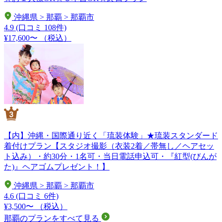
沖縄県 > 那覇 > 那覇市
4.9
(口コミ 108件)
¥17,600〜
（税込）
【内】沖縄・国際通り近く「琉装体験」★琉装スタンダード
着付けプラン【スタジオ撮影（衣装2着／帯無し／ヘアセッ
ト込み）・約30分・1名可・当日電話申込可・『紅型(びんが
た)』ヘアゴムプレゼント！】
沖縄県 > 那覇 > 那覇市
4.6
(口コミ 6件)
¥3,500〜
（税込）
那覇のプランをすべて見る