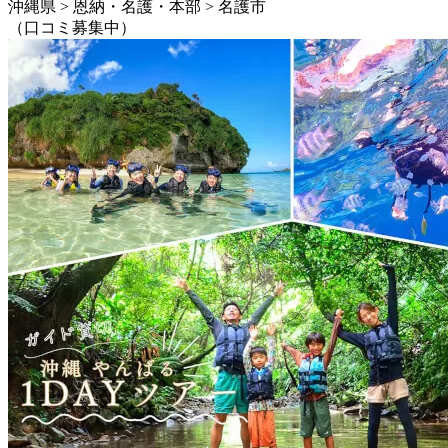
沖縄県 > 恩納・名護・本部 > 名護市
（口コミ募集中）