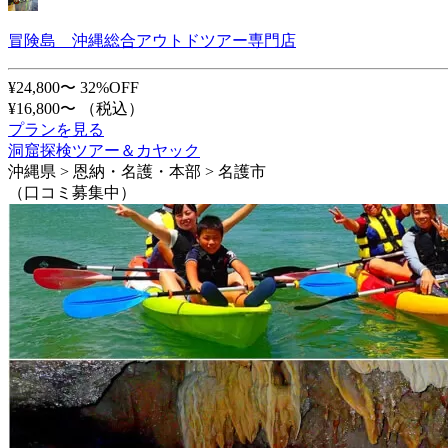
冒険島 沖縄総合アウトドツアー専門店
¥24,800〜
32%OFF
¥16,800〜
（税込）
プランを見る
洞窟探検ツアー＆カヤック
沖縄県 > 恩納・名護・本部 > 名護市
（口コミ募集中）