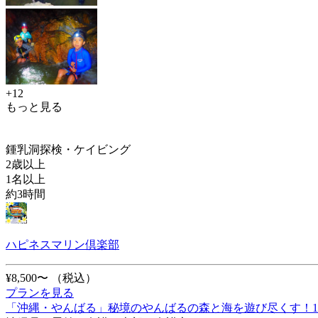
+12
もっと見る
鍾乳洞探検・ケイビング
2歳以上
1名以上
約3時間
ハピネスマリン倶楽部
¥8,500〜
（税込）
プランを見る
「沖縄・やんばる」秘境のやんばるの森と海を遊び尽くす！1