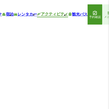
アクティビティ
ク
宿泊
レンタカー
観光バス
予約確認
メ