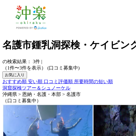
名護市鍾乳洞探検・ケイビン
の検索結果：
3
件
|
（1件〜3件を表示）
(口コミ募集中)
お気に入り
おすすめ順
安い順
口コミ評価順
所要時間の短い順
洞窟探検ツアー＆シュノーケル
沖縄県 > 恩納・名護・本部 > 名護市
（口コミ募集中）