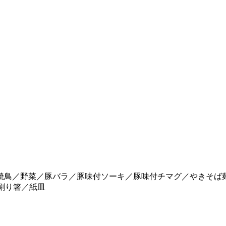
焼鳥／野菜／豚バラ／豚味付ソーキ／豚味付チマグ／やきそば
割り箸／紙皿