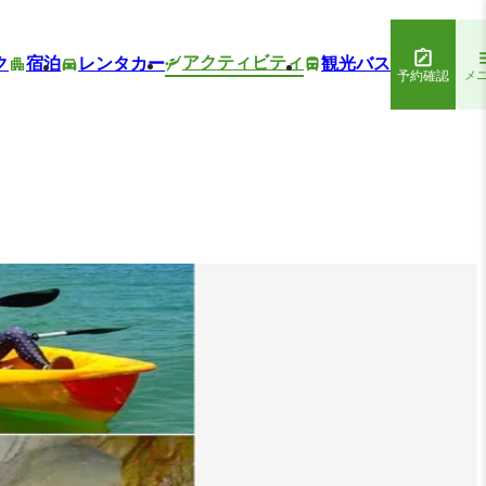
アクティビティ
ク
宿泊
レンタカー
観光バス
予約確認
メ