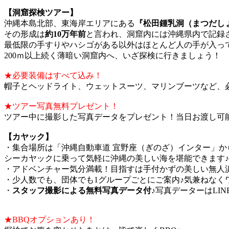
【洞窟探検ツアー】
沖縄本島北部、東海岸エリアにある
『松田鍾乳洞（まつだし
その形成は
約10万年前
と言われ、洞窟内には沖縄県内で記録
最低限の手すりやハシゴがある以外はほとんど人の手が入っ
200ｍ以上続く薄暗い洞窟内へ、いざ探検に行きましょう！
★必要装備はすべて込み！
帽子とヘッドライト、ウェットスーツ、マリンブーツなど、
★ツアー写真無料プレゼント！
ツアー中に撮影した写真データをプレゼント！当日お渡し可能
【カヤック】
・集合場所は「沖縄自動車道 宜野座（ぎのざ）インター」から
シーカヤックに乗って気軽に沖縄の美しい海を堪能できます♪
・アドベンチャー気分満載！目指すは手付かずの美しい無人
・少人数でも、団体でも1グループごとにご案内♪気兼ねなく
・
スタッフ撮影による無料写真データ付♪
写真データーはLIN
★BBQオプションあり！