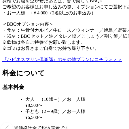
探検でお腹を空かせたあとは、皆で楽しくBBQ♪
ご希望のお客様はお申し込みの際、オプションにてご選択下
・お一人様 +￥4,000（2名以上のお申込み）
＜BBQオプション内容＞
・食材：牛骨付カルビ／牛ロース／ウィンナー／焼鳥／野菜
・器材：BBQセット／油／タレ／塩／こしょう／割り箸／紙
※飲物は各自ご持参でお願い致します。
※ゴミはお客さまご自身でお持ち帰り下さい。
『ハピネスマリン倶楽部』のその他プランはコチラ＞＞＞
料金について
基本料金
大人 （10歳～）／お一人様
¥8,500〜
子ども（2～9歳）／お一人様
¥6,500〜
※価格は全て税込表示です。