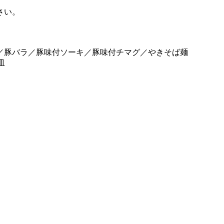
さい。
／豚バラ／豚味付ソーキ／豚味付チマグ／やきそば麺
皿