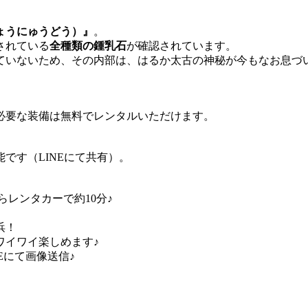
ょうにゅうどう）』
。
されている
全種類の鍾乳石
が確認されています。
ていないため、その内部は、はるか太古の神秘が今もなお息づ
必要な装備は無料でレンタルいただけます。
です（LINEにて共有）。
レンタカーで約10分♪
浜！
ワイワイ楽しめます♪
Eにて画像送信♪