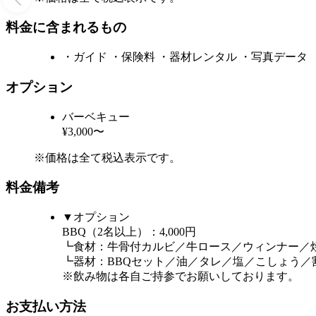
料金に含まれるもの
・ガイド ・保険料 ・器材レンタル ・写真データ
オプション
バーベキュー
¥3,000〜
※価格は全て税込表示です。
料金備考
▼オプション
BBQ（2名以上）：4,000円
┗食材：牛骨付カルビ／牛ロース／ウィンナー／
┗器材：BBQセット／油／タレ／塩／こしょう／
※飲み物は各自ご持参でお願いしております。
お支払い方法