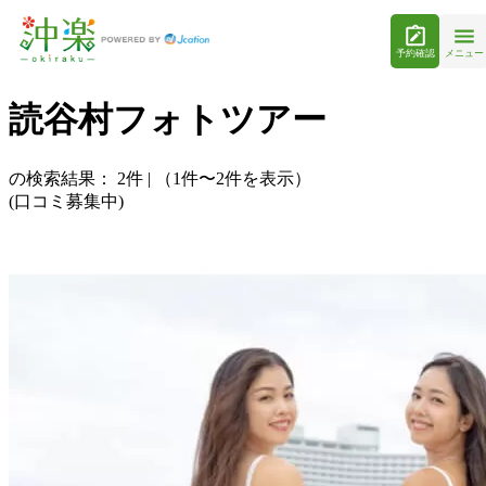
予約確認
メニュー
読谷村フォトツアー
の検索結果：
2
件
|
（1件〜2件を表示）
(口コミ募集中)