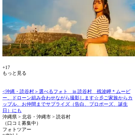
+17
もっと見る
<沖縄・読谷村＞選べるフォト in 読谷村 残波岬＊ムービ
ー、ドローン組み合わせながら撮影します☆彡ご家族からカ
ップル、お仲間までサプライズ（告白、プロポーズ、誕生
日）にも
沖縄県 > 北谷・沖縄市 > 読谷村
（口コミ募集中）
フォトツアー