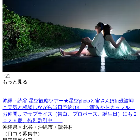
+21
もっと見る
沖縄・読谷 星空観察ツアー★星空photoと宙さんぽin残波岬
＊天気と相談しながら当日予約OK ご家族からカップル、
お仲間までサプライズ（告白、プロポーズ、誕生日）にも２
０２６夏、特別割引中！！
沖縄県 > 北谷・沖縄市 > 読谷村
（口コミ募集中）