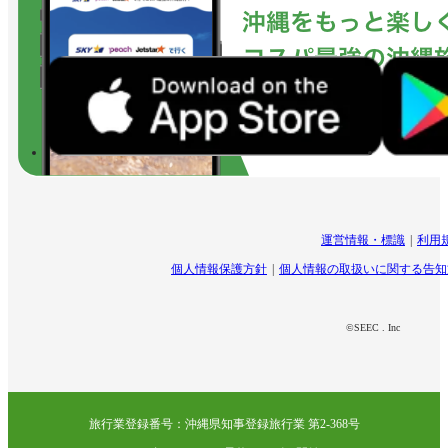
運営情報・標識
利用
個人情報保護方針
個人情報の取扱いに関する告知
©SEEC . Inc
旅行業登録番号：沖縄県知事登録旅行業 第2-368号