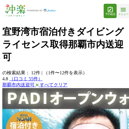
予約確認
メニュー
宜野湾市宿泊付きダイビング
ライセンス取得那覇市内送迎
可
の検索結果：
12
件
|
（1件〜12件を表示）
4.8
（口コミ 55件）
那覇市内送迎可
すべてクリア