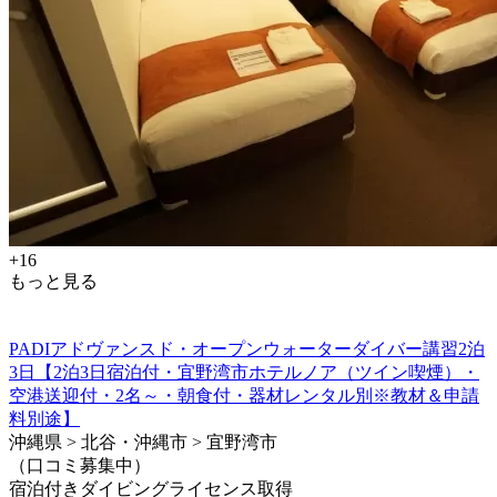
+16
もっと見る
PADIアドヴァンスド・オープンウォーターダイバー講習2泊
3日【2泊3日宿泊付・宜野湾市ホテルノア（ツイン喫煙）・
空港送迎付・2名～・朝食付・器材レンタル別※教材＆申請
料別途】
沖縄県 > 北谷・沖縄市 > 宜野湾市
（口コミ募集中）
宿泊付きダイビングライセンス取得