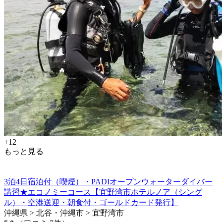
+12
もっと見る
3泊4日宿泊付（喫煙）・PADIオープンウォーターダイバー
講習★エコノミーコース【宜野湾市ホテルノア（シング
ル）・空港送迎・朝食付・ゴールドカード発行】
沖縄県 > 北谷・沖縄市 > 宜野湾市