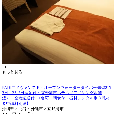
+13
もっと見る
PADIアドヴァンスド・オープンウォーターダイバー講習2泊
3日【2泊3日宿泊付・宜野湾市ホテルノア（シングル禁
煙）・空港送迎付・1名可・朝食付・器材レンタル別※教材
＆申請料別途】
沖縄県 > 北谷・沖縄市 > 宜野湾市