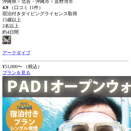
沖縄県 > 北谷・沖縄市 > 宜野湾市
4.9
（口コミ 11件）
宿泊付きダイビングライセンス取得
15歳以上
2名以上
約4日間
アークダイブ
¥51,000〜
（税込）
プランを見る