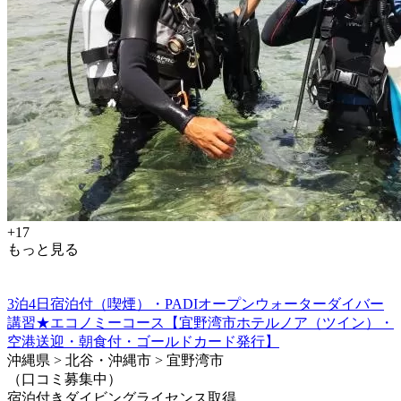
+17
もっと見る
3泊4日宿泊付（喫煙）・PADIオープンウォーターダイバー
講習★エコノミーコース【宜野湾市ホテルノア（ツイン）・
空港送迎・朝食付・ゴールドカード発行】
沖縄県 > 北谷・沖縄市 > 宜野湾市
（口コミ募集中）
宿泊付きダイビングライセンス取得