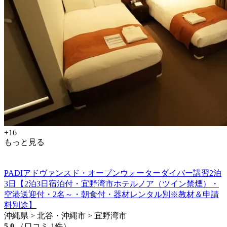
+16
もっと見る
PADIアドヴァンスド・オープンウォーターダイバー講習2泊
3日【2泊3日宿泊付・宜野湾市ホテルノア（ツイン禁煙）・
空港送迎付・2名～・朝食付・器材レンタル別※教材＆申請
料別途】
沖縄県 > 北谷・沖縄市 > 宜野湾市
5.0
（口コミ 1件）