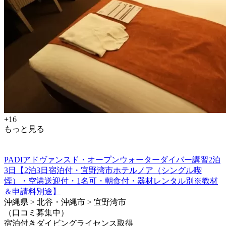
+16
もっと見る
PADIアドヴァンスド・オープンウォーターダイバー講習2泊
3日【2泊3日宿泊付・宜野湾市ホテルノア（シングル喫
煙）・空港送迎付・1名可・朝食付・器材レンタル別※教材
＆申請料別途】
沖縄県 > 北谷・沖縄市 > 宜野湾市
（口コミ募集中）
宿泊付きダイビングライセンス取得