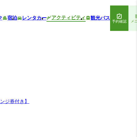
アクティビティ
ク
宿泊
レンタカー
観光バス
予約確認
メ
レンジ券付き】