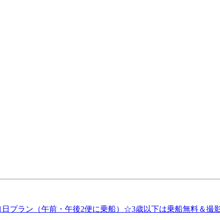
1日プラン（午前・午後2便に乗船）☆3歳以下は乗船無料＆撮