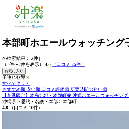
本部町ホエールウォッチング
の検索結果：
2
件
|
（1件〜2件を表示）
4.6
（口コミ 76件）
お気に入り
子連れ歓迎
すべてクリア
おすすめ順
安い順
口コミ評価順
所要時間の短い順
【冬季限定】本島北部・本部町発 沖縄ホエールウォッチング
沖縄県 > 恩納・名護・本部 > 本部町
4.8
（口コミ 10件）