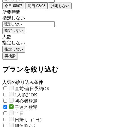
今日 08/07
明日 08/08
指定しない
所要時間
指定しない
指定しない
人数
指定しない
指定しない
再検索
プランを絞り込む
人気の絞り込み条件
直前/当日予約OK
1人参加OK
初心者歓迎
子連れ歓迎
半日
日帰り（1日）
団体割あり