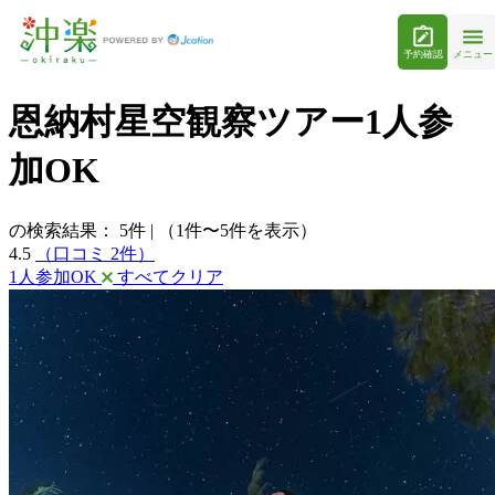
予約確認
メニュー
恩納村星空観察ツアー1人参
加OK
の検索結果：
5
件
|
（1件〜5件を表示）
4.5
（口コミ 2件）
1人参加OK
すべてクリア