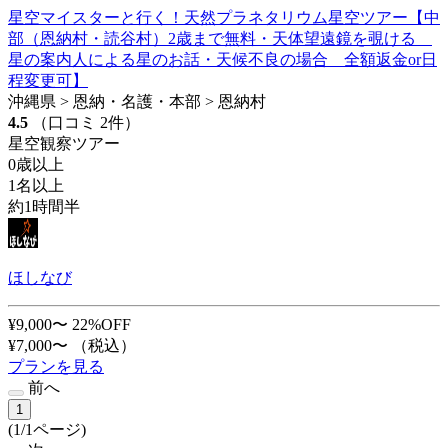
星空マイスターと行く！天然プラネタリウム星空ツアー【中
部（恩納村・読谷村）2歳まで無料・天体望遠鏡を覗ける
星の案内人による星のお話・天候不良の場合 全額返金or日
程変更可】
沖縄県 > 恩納・名護・本部 > 恩納村
4.5
（口コミ 2件）
星空観察ツアー
0歳以上
1名以上
約1時間半
ほしなび
¥9,000〜
22%OFF
¥7,000〜
（税込）
プランを見る
前へ
1
(1/1ページ)