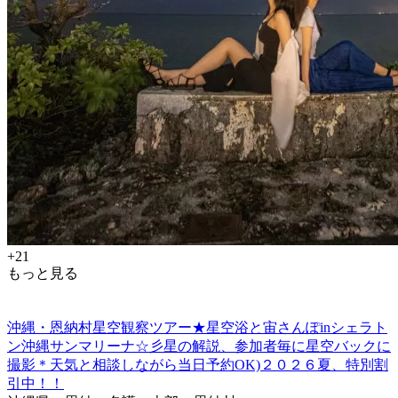
+21
もっと見る
沖縄・恩納村星空観察ツアー★星空浴と宙さんぽinシェラト
ン沖縄サンマリーナ☆彡星の解説、参加者毎に星空バックに
撮影＊天気と相談しながら当日予約OK)２０２６夏、特別割
引中！！