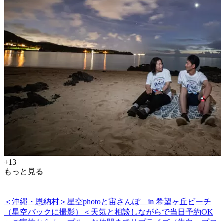
+13
もっと見る
＜沖縄・恩納村＞星空photoと宙さんぽ in 希望ヶ丘ビーチ
（星空バックに撮影）＜天気と相談しながらで当日予約OK