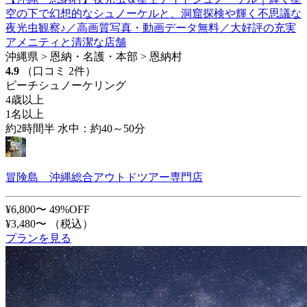
空の下で幻想的なシュノーケルと、洞窟探検や輝く不思議な
夜光虫観察♪／高画質写真・動画データ無料／大好評の充実
アメニティと清潔な店舗
沖縄県 > 恩納・名護・本部 > 恩納村
4.9
（口コミ 2件）
ビーチシュノーケリング
4歳以上
1名以上
約2時間半 水中：約40～50分
冒険島 沖縄総合アウトドツアー専門店
¥6,800〜
49%OFF
¥3,480〜
（税込）
プランを見る