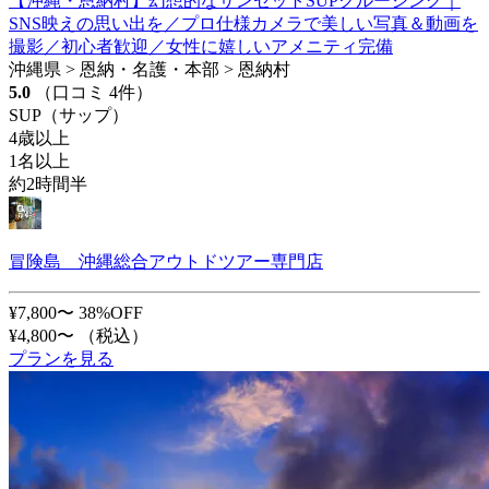
【沖縄・恩納村】幻想的なサンセットSUPクルージング｜
SNS映えの思い出を／プロ仕様カメラで美しい写真＆動画を
撮影／初心者歓迎／女性に嬉しいアメニティ完備
沖縄県 > 恩納・名護・本部 > 恩納村
5.0
（口コミ 4件）
SUP（サップ）
4歳以上
1名以上
約2時間半
冒険島 沖縄総合アウトドツアー専門店
¥7,800〜
38%OFF
¥4,800〜
（税込）
プランを見る