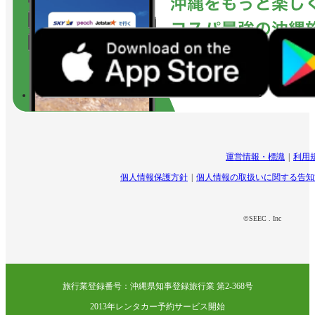
運営情報・標識
利用
個人情報保護方針
個人情報の取扱いに関する告知
©SEEC . Inc
旅行業登録番号：沖縄県知事登録旅行業 第2-368号
2013年レンタカー予約サービス開始