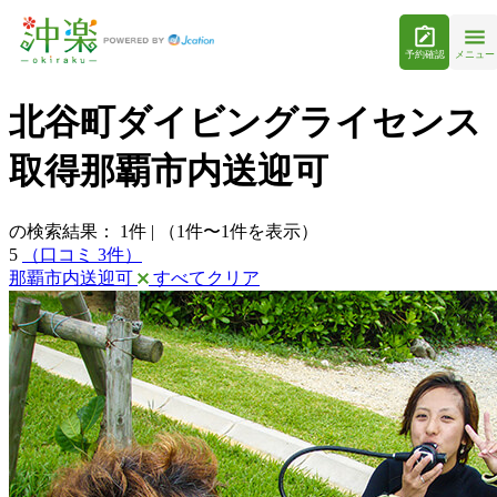
予約確認
メニュー
北谷町ダイビングライセンス
取得那覇市内送迎可
の検索結果：
1
件
|
（1件〜1件を表示）
5
（口コミ 3件）
那覇市内送迎可
すべてクリア