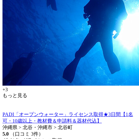
+3
もっと見る
PADI「オープンウォーター」ライセンス取得★3日間【1名
可・10歳以上・教材費＆申請料＆器材代込】
沖縄県 > 北谷・沖縄市 > 北谷町
5.0
（口コミ 3件）