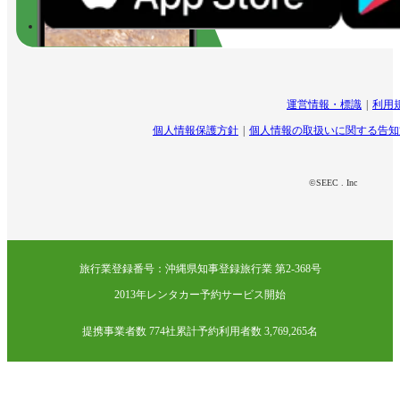
運営情報・標識
利用
個人情報保護方針
個人情報の取扱いに関する告知
©SEEC . Inc
旅行業登録番号：沖縄県知事登録旅行業 第2-368号
2013年レンタカー予約サービス開始
提携事業者数 774社
累計予約利用者数 3,769,265名