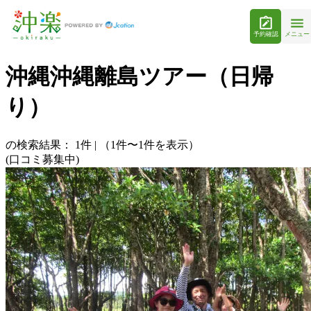
予約確認
メニュー
沖縄沖縄離島ツアー（日帰
り）
の検索結果：
1
件
|
（1件〜1件を表示）
(口コミ募集中)