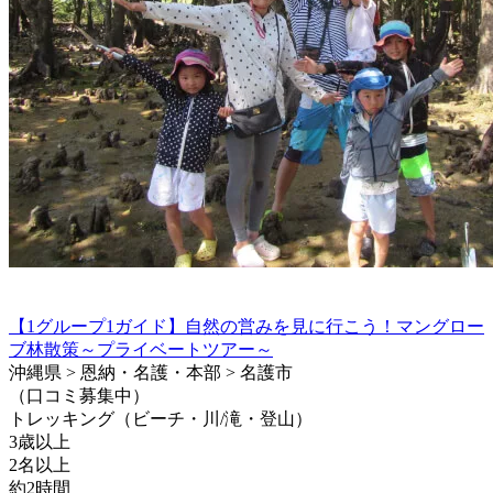
【1グループ1ガイド】自然の営みを見に行こう！マングロー
ブ林散策～プライベートツアー～
沖縄県 > 恩納・名護・本部 > 名護市
（口コミ募集中）
トレッキング（ビーチ・川/滝・登山）
3歳以上
2名以上
約2時間