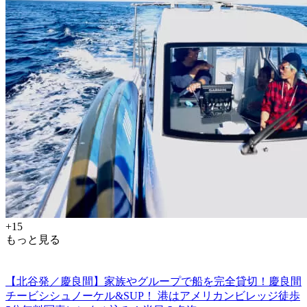
+15
もっと見る
【北谷発／慶良間】家族やグループで船を完全貸切！慶良間
チービシシュノーケル&SUP！ 港はアメリカンビレッジ徒歩