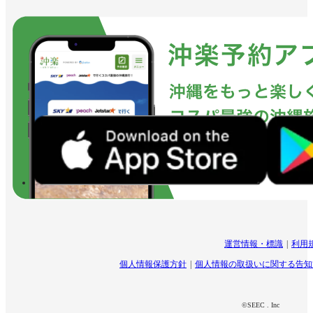
運営情報・標識
利用
個人情報保護方針
個人情報の取扱いに関する告知
©SEEC . Inc