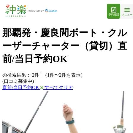
予約確認
メニュー
那覇発・慶良間ボート・クル
ーザーチャーター（貸切）直
前/当日予約OK
の検索結果：
2
件
|
（1件〜2件を表示）
(口コミ募集中)
直前/当日予約OK
すべてクリア