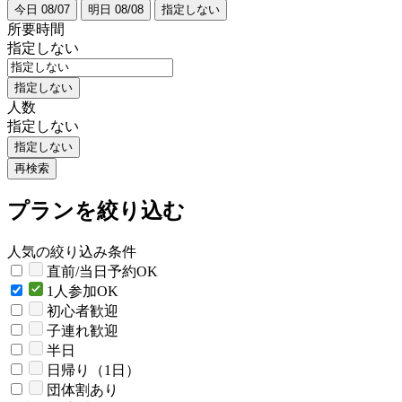
今日 08/07
明日 08/08
指定しない
所要時間
指定しない
指定しない
人数
指定しない
指定しない
再検索
プランを絞り込む
人気の絞り込み条件
直前/当日予約OK
1人参加OK
初心者歓迎
子連れ歓迎
半日
日帰り（1日）
団体割あり