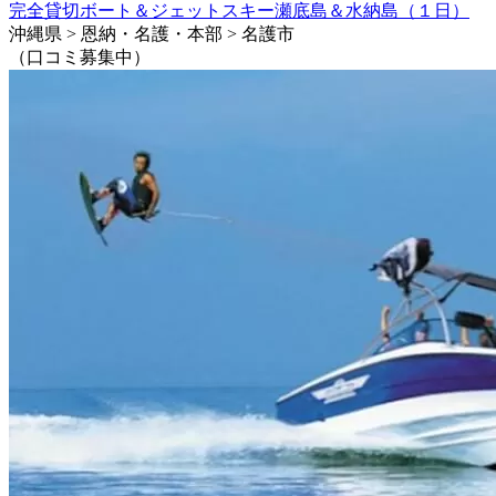
完全貸切ボート＆ジェットスキー瀬底島＆水納島（１日）
沖縄県 > 恩納・名護・本部 > 名護市
（口コミ募集中）