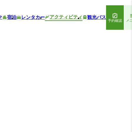
アクティビティ
ク
宿泊
レンタカー
観光バス
予約確認
メ