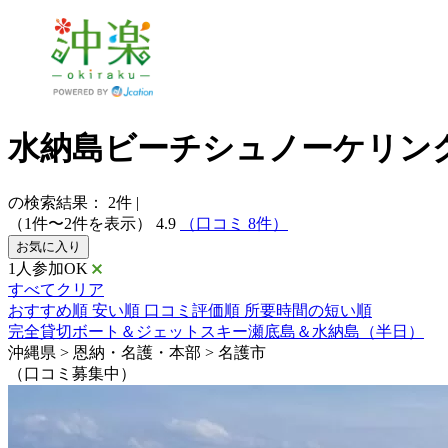
水納島ビーチシュノーケリング
の検索結果：
2
件
|
（1件〜2件を表示）
4.9
（口コミ 8件）
お気に入り
1人参加OK
すべてクリア
おすすめ順
安い順
口コミ評価順
所要時間の短い順
完全貸切ボート＆ジェットスキー瀬底島＆水納島（半日）
沖縄県 > 恩納・名護・本部 > 名護市
（口コミ募集中）