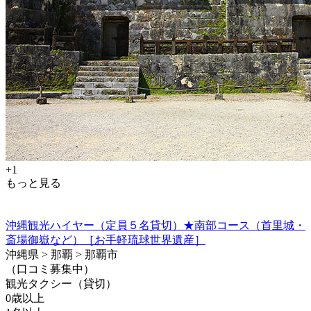
+1
もっと見る
沖縄観光ハイヤー（定員５名貸切）★南部コース（首里城・
斎場御嶽など）［お手軽琉球世界遺産］
沖縄県 > 那覇 > 那覇市
（口コミ募集中）
観光タクシー（貸切）
0歳以上