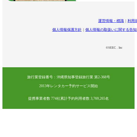
運営情報・標識
利用
個人情報保護方針
個人情報の取扱いに関する告知
©SEEC . Inc
旅行業登録番号：沖縄県知事登録旅行業 第2-368号
2013年レンタカー予約サービス開始
提携事業者数 774社
累計予約利用者数 3,769,265名