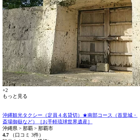
+2
もっと見る
沖縄観光タクシー（定員４名貸切）★南部コース（首里城・
斎場御嶽など）［お手軽琉球世界遺産］
沖縄県 > 那覇 > 那覇市
4.7
（口コミ 3件）