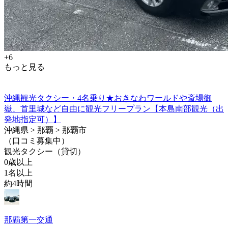
+6
もっと見る
沖縄観光タクシー・4名乗り★おきなわワールドや斎場御
嶽、首里城など自由に観光フリープラン【本島南部観光（出
発地指定可）】
沖縄県 > 那覇 > 那覇市
（口コミ募集中）
観光タクシー（貸切）
0歳以上
1名以上
約4時間
那覇第一交通