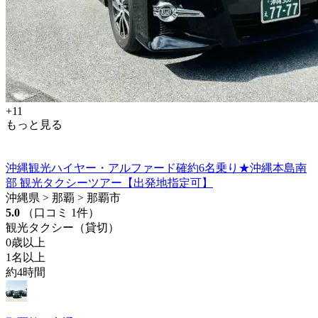
+11
もっと見る
沖縄観光ハイヤー・アルファード確約6名乗り★沖縄本島南
部 観光タクシーツアー【出発地指定可】
沖縄県 > 那覇 > 那覇市
5.0
（口コミ 1件）
観光タクシー（貸切）
0歳以上
1名以上
約4時間