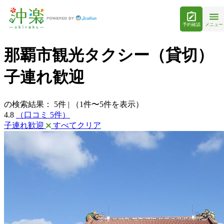
予約確認
メニュー
那覇市観光タクシー（貸切）
子連れ歓迎
の検索結果：
5
件
|
（1件〜5件を表示）
4.8
（口コミ 5件）
子連れ歓迎
すべてクリア