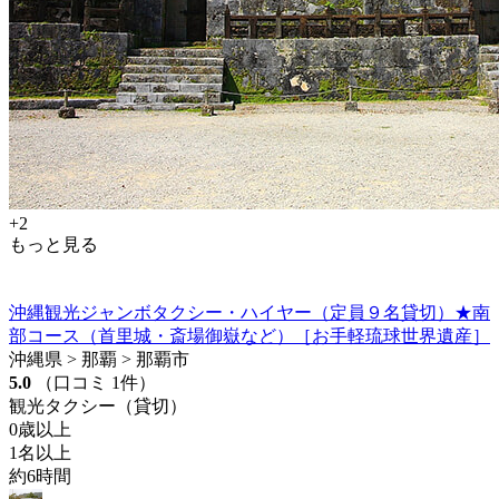
+2
もっと見る
沖縄観光ジャンボタクシー・ハイヤー（定員９名貸切）★南
部コース（首里城・斎場御嶽など）［お手軽琉球世界遺産］
沖縄県 > 那覇 > 那覇市
5.0
（口コミ 1件）
観光タクシー（貸切）
0歳以上
1名以上
約6時間