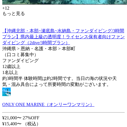
+12
もっと見る
【沖縄北部・本部~瀬底島~水納島・ファンダイビング/3時間
プラン】県内最上級の透明度！ライセンス保有者向けファン
ダイビング（2dive/3時間プラン）
沖縄県 > 恩納・名護・本部 > 本部町
（口コミ募集中）
ファンダイビング
12歳以上
1名以上
約3時間半 体験時間は約2時間です。当日の海の状況や天
気・混み具合によって所要時間の変動がございます。
ONLY ONE MARINE（オンリーワンマリン）
¥21,000〜
27%OFF
¥15,400〜
（税込）