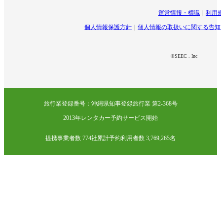
運営情報・標識
利用
個人情報保護方針
個人情報の取扱いに関する告知
©SEEC . Inc
旅行業登録番号：沖縄県知事登録旅行業 第2-368号
2013年レンタカー予約サービス開始
提携事業者数 774社
累計予約利用者数 3,769,265名