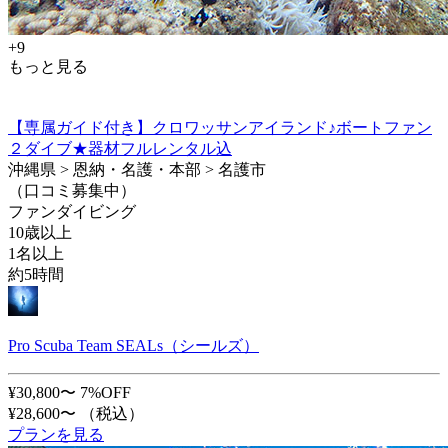
+9
もっと見る
【専属ガイド付き】クロワッサンアイランド♪ボートファン
２ダイブ★器材フルレンタル込
沖縄県 > 恩納・名護・本部 > 名護市
（口コミ募集中）
ファンダイビング
10歳以上
1名以上
約5時間
Pro Scuba Team SEALs（シールズ）
¥30,800〜
7%OFF
¥28,600〜
（税込）
プランを見る