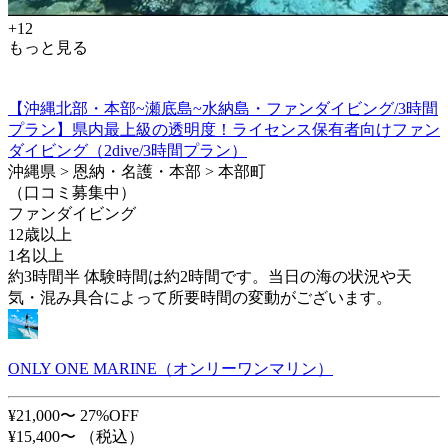
+12
もっと見る
【沖縄北部・本部~瀬底島~水納島・ファンダイビング/3時間
プラン】県内最上級の透明度！ライセンス保有者向けファン
ダイビング（2dive/3時間プラン）
沖縄県 > 恩納・名護・本部 > 本部町
（口コミ募集中）
ファンダイビング
12歳以上
1名以上
約3時間半 体験時間は約2時間です。当日の海の状況や天
気・混み具合によって所要時間の変動がございます。
ONLY ONE MARINE（オンリーワンマリン）
¥21,000〜
27%OFF
¥15,400〜
（税込）