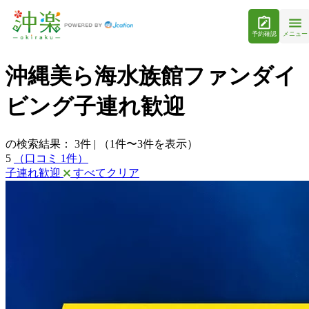
予約確認
メニュー
沖縄美ら海水族館ファンダイ
ビング子連れ歓迎
の検索結果：
3
件
|
（1件〜3件を表示）
5
（口コミ 1件）
子連れ歓迎
すべてクリア