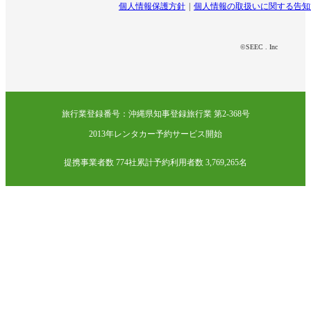
個人情報保護方針
個人情報の取扱いに関する告知
©SEEC . Inc
旅行業登録番号：沖縄県知事登録旅行業 第2-368号
2013年レンタカー予約サービス開始
提携事業者数 774社
累計予約利用者数 3,769,265名