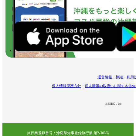
運営情報・標識
利用
個人情報保護方針
個人情報の取扱いに関する告知
©SEEC . Inc
旅行業登録番号：沖縄県知事登録旅行業 第2-368号