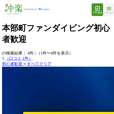
予約確認
メニュー
本部町ファンダイビング初心
者歓迎
の検索結果：
4
件
|
（1件〜4件を表示）
5
（口コミ 1件）
初心者歓迎
すべてクリア