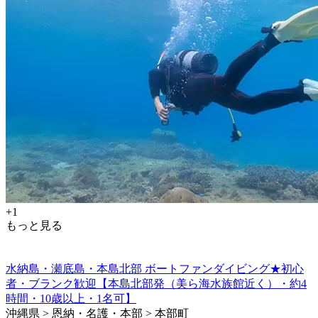
+1
もっと見る
水納島・瀬底島・本島北部 ボートファンダイビング★初心
者・ブランク歓迎【本島北部発（美ら海水族館近く）・約4
時間・10歳以上・1名可】
沖縄県 > 恩納・名護・本部 > 本部町