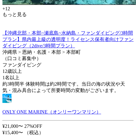
+12
もっと見る
【沖縄北部・本部~瀬底島~水納島・ファンダイビング/3時間
プラン】県内最上級の透明度！ライセンス保有者向けファン
ダイビング（2dive/3時間プラン）
沖縄県 > 恩納・名護・本部 > 本部町
（口コミ募集中）
ファンダイビング
12歳以上
1名以上
約3時間半 体験時間は約2時間です。当日の海の状況や天
気・混み具合によって所要時間の変動がございます。
ONLY ONE MARINE（オンリーワンマリン）
¥21,000〜
27%OFF
¥15,400〜
（税込）