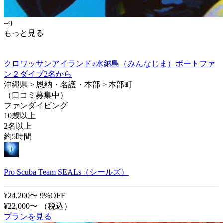
+9
もっと見る
クロワッサンアイランド♪水納島（みんなじま）ボートファ
ン２ダイブ2名から
沖縄県 > 恩納・名護・本部 > 本部町
（口コミ募集中）
ファンダイビング
10歳以上
2名以上
約5時間
Pro Scuba Team SEALs（シールズ）
¥24,200〜
9%OFF
¥22,000〜
（税込）
プランを見る