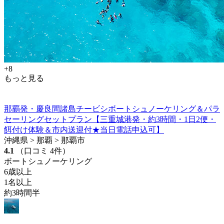
+8
もっと見る
那覇発・慶良間諸島チービシボートシュノーケリング＆パラ
セーリングセットプラン【三重城港発・約3時間・1日2便・
餌付け体験＆市内送迎付★当日電話申込可】
沖縄県 > 那覇 > 那覇市
4.1
（口コミ 4件）
ボートシュノーケリング
6歳以上
1名以上
約3時間半