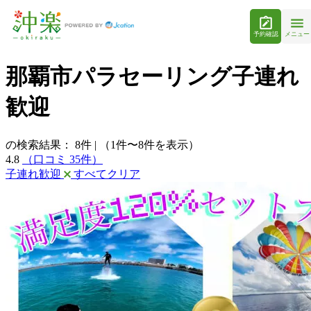
予約確認
メニュー
那覇市パラセーリング子連れ
歓迎
の検索結果：
8
件
|
（1件〜8件を表示）
4.8
（口コミ 35件）
子連れ歓迎
すべてクリア