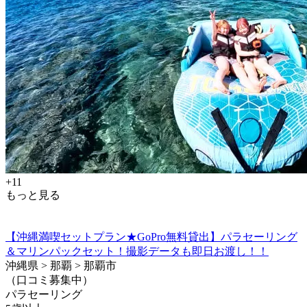
+11
もっと見る
【沖縄満喫セットプラン★GoPro無料貸出】パラセーリング
＆マリンパックセット！撮影データも即日お渡し！！
沖縄県 > 那覇 > 那覇市
（口コミ募集中）
パラセーリング