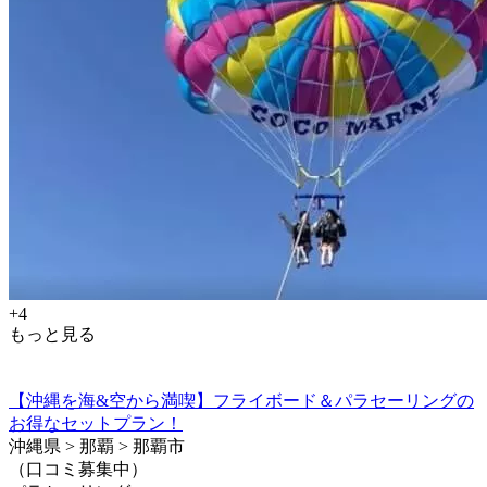
+4
もっと見る
【沖縄を海&空から満喫】フライボード＆パラセーリングの
お得なセットプラン！
沖縄県 > 那覇 > 那覇市
（口コミ募集中）