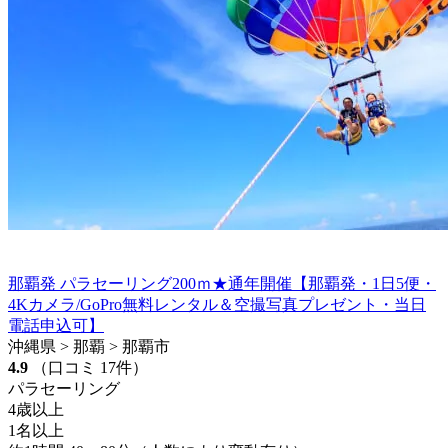
那覇発 パラセーリング200ｍ★通年開催【那覇発・1日5便・
4Kカメラ/GoPro無料レンタル＆空撮写真プレゼント・当日
電話申込可】
沖縄県 > 那覇 > 那覇市
4.9
（口コミ 17件）
パラセーリング
4歳以上
1名以上