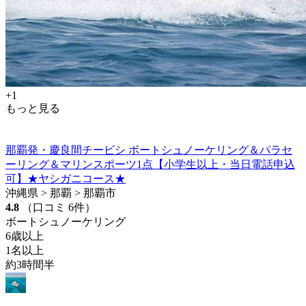
+1
もっと見る
那覇発・慶良間チービシ ボートシュノーケリング＆パラセ
ーリング＆マリンスポーツ1点【小学生以上・当日電話申込
可】★ヤシガニコース★
沖縄県 > 那覇 > 那覇市
4.8
（口コミ 6件）
ボートシュノーケリング
6歳以上
1名以上
約3時間半