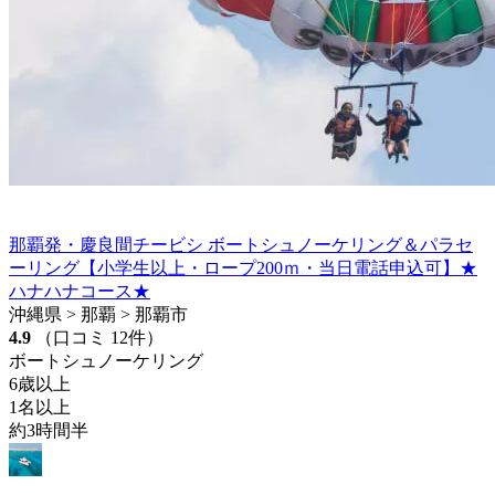
那覇発・慶良間チービシ ボートシュノーケリング＆パラセ
ーリング【小学生以上・ロープ200ｍ・当日電話申込可】★
ハナハナコース★
沖縄県 > 那覇 > 那覇市
4.9
（口コミ 12件）
ボートシュノーケリング
6歳以上
1名以上
約3時間半