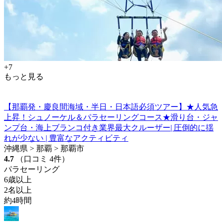
+7
もっと見る
【那覇発・慶良間海域・半日・日本語必須ツアー】★人気急
上昇！シュノーケル＆パラセーリングコース★滑り台・ジャ
ンプ台・海上ブランコ付き業界最大クルーザー| 圧倒的に揺
れが少ない | 豊富なアクティビティ
沖縄県 > 那覇 > 那覇市
4.7
（口コミ 4件）
パラセーリング
6歳以上
2名以上
約4時間