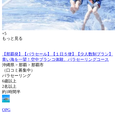
+5
もっと見る
【那覇発】【パラセール】【１日５便】【少人数制プラン】
青い海を一望！空中ブランコ体験、パラセーリングコース
沖縄県 > 那覇 > 那覇市
（口コミ募集中）
パラセーリング
6歳以上
2名以上
約1時間半
OPG