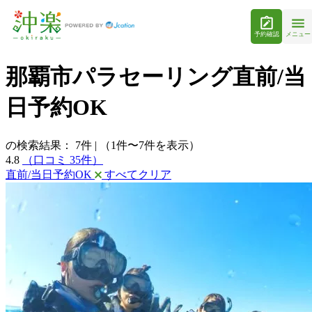
予約確認
メニュー
那覇市パラセーリング直前/当
日予約OK
の検索結果：
7
件
|
（1件〜7件を表示）
4.8
（口コミ 35件）
直前/当日予約OK
すべてクリア