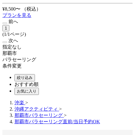
¥8,500〜
（税込）
プランを見る
前へ
1
(1/1ページ)
次へ
指定なし
那覇市
パラセーリング
条件変更
絞り込み
おすすめ順
お気に入り
沖楽
>
沖縄アクティビティ
>
那覇市パラセーリング
>
那覇市パラセーリング直前/当日予約OK