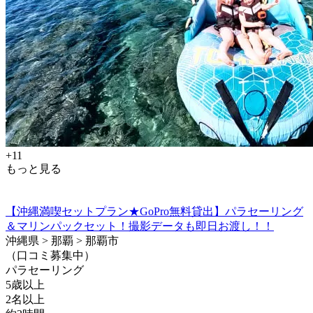
+11
もっと見る
【沖縄満喫セットプラン★GoPro無料貸出】パラセーリング
＆マリンパックセット！撮影データも即日お渡し！！
沖縄県 > 那覇 > 那覇市
（口コミ募集中）
パラセーリング
5歳以上
2名以上