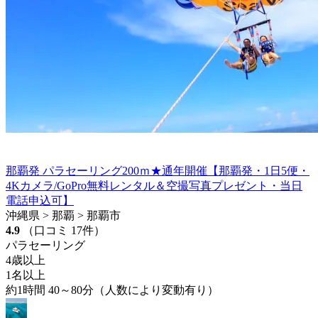
那覇発 パラセーリング200ｍ★通年開催【那覇発・1日5便・
4Kカメラ/GoPro無料レンタル＆空撮写真プレゼント・当日
電話申込可】
沖縄県 > 那覇 > 那覇市
4.9
（口コミ 17件）
パラセーリング
4歳以上
1名以上
約1時間 40～80分（人数により変動有り）