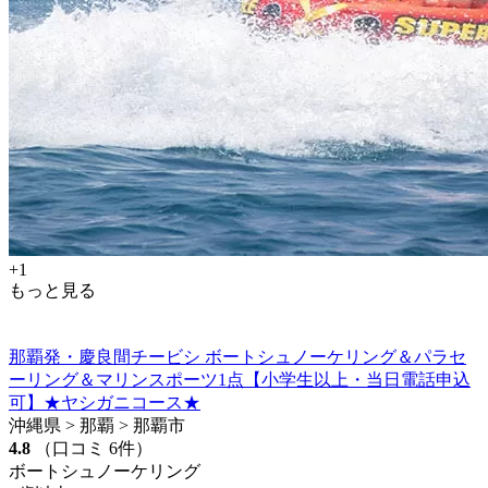
+1
もっと見る
那覇発・慶良間チービシ ボートシュノーケリング＆パラセ
ーリング＆マリンスポーツ1点【小学生以上・当日電話申込
可】★ヤシガニコース★
沖縄県 > 那覇 > 那覇市
4.8
（口コミ 6件）
ボートシュノーケリング