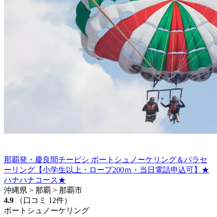
那覇発・慶良間チービシ ボートシュノーケリング＆パラセ
ーリング【小学生以上・ロープ200ｍ・当日電話申込可】★
ハナハナコース★
沖縄県 > 那覇 > 那覇市
4.9
（口コミ 12件）
ボートシュノーケリング