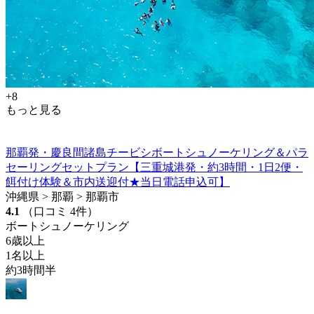
+8
もっと見る
那覇発・慶良間諸島チービシボートシュノーケリング＆パラ
セーリングセットプラン【三重城港発・約3時間・1日2便・
餌付け体験＆市内送迎付★当日電話申込可】
沖縄県 > 那覇 > 那覇市
4.1
（口コミ 4件）
ボートシュノーケリング
6歳以上
1名以上
約3時間半