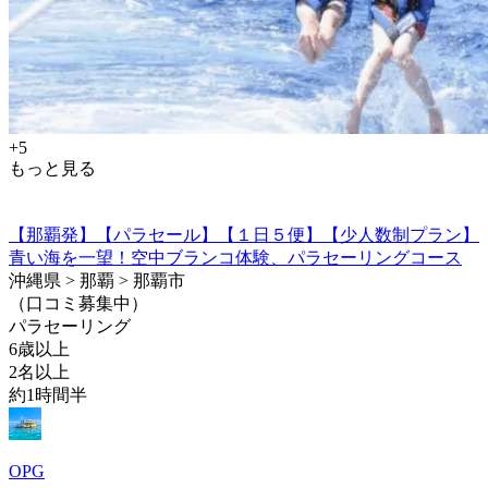
+5
もっと見る
【那覇発】【パラセール】【１日５便】【少人数制プラン】
青い海を一望！空中ブランコ体験、パラセーリングコース
沖縄県 > 那覇 > 那覇市
（口コミ募集中）
パラセーリング
6歳以上
2名以上
約1時間半
OPG