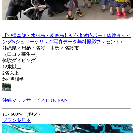
【沖縄本部・水納島・瀬底島】初心者対応ボート体験ダイビ
ング&シュノーケリング写真データ無料撮影プレゼント♪
沖縄県 > 恩納・名護・本部 > 名護市
（口コミ募集中）
体験ダイビング
12歳以上
2名以上
約4時間半
沖縄マリンサービスTI.OCEAN
¥17,600〜
（税込）
プランを見る