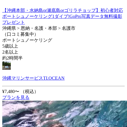
【沖縄本部・水納島or瀬底島orゴリラチョップ】初心者対応
ボートシュノーケリング1ダイブ!GoPro写真データ無料撮影
プレゼント
沖縄県 > 恩納・名護・本部 > 名護市
（口コミ募集中）
ボートシュノーケリング
5歳以上
2名以上
約2時間半
沖縄マリンサービスTI.OCEAN
¥7,480〜
（税込）
プランを見る