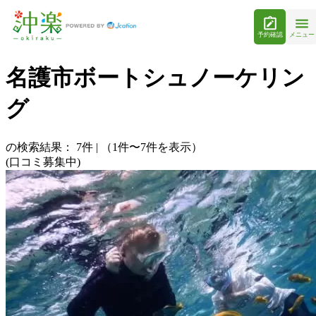
予約確認
メニュー
名護市ボートシュノーケリン
グ
の検索結果：
7
件
|
（1件〜7件を表示）
(口コミ募集中)