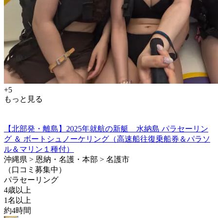
+5
もっと見る
【北部発・離島】2025年就航の新艇 水納島 パラセーリン
グ ＆ ボートシュノーケリング（高速船往復乗船券＆パラソ
ル＆マリン１種付）
沖縄県 > 恩納・名護・本部 > 名護市
（口コミ募集中）
パラセーリング
4歳以上
1名以上
約4時間