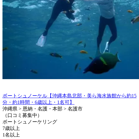
ボートシュノーケル【沖縄本島北部・美ら海水族館から約15
分・約1時間・6歳以上・1名可】
沖縄県 > 恩納・名護・本部 > 名護市
（口コミ募集中）
ボートシュノーケリング
7歳以上
1名以上