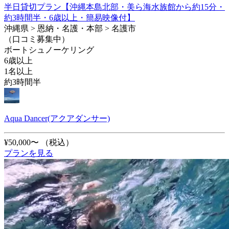
半日貸切プラン【沖縄本島北部・美ら海水族館から約15分・
約3時間半・6歳以上・簡易映像付】
沖縄県 > 恩納・名護・本部 > 名護市
（口コミ募集中）
ボートシュノーケリング
6歳以上
1名以上
約3時間半
Aqua Dancer(アクアダンサー)
¥50,000〜
（税込）
プランを見る