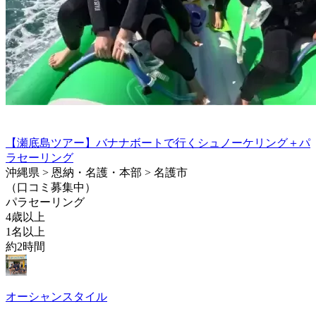
【瀬底島ツアー】バナナボートで行くシュノーケリング＋パ
ラセーリング
沖縄県 > 恩納・名護・本部 > 名護市
（口コミ募集中）
パラセーリング
4歳以上
1名以上
約2時間
オーシャンスタイル