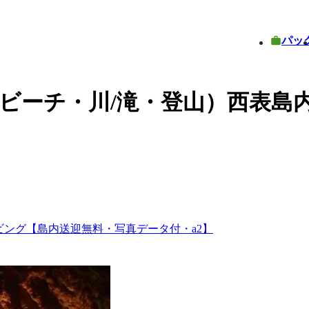
パッ
ビーチ・川/滝・登山）西表島
ビング【島内送迎無料・写真データ付・a2】