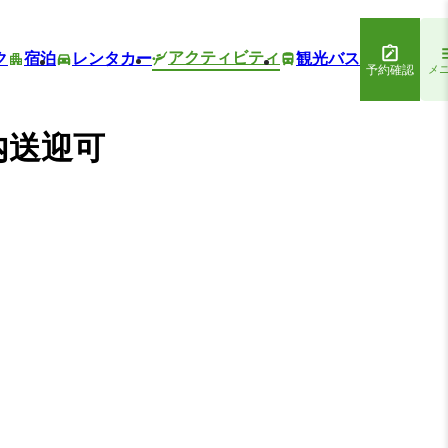
アクティビティ
ク
宿泊
レンタカー
観光バス
予約確認
メ
内送迎可