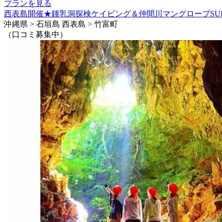
プランを見る
西表島開催★鍾乳洞探検ケイビング＆仲間川マングローブSU
沖縄県 > 石垣島 西表島 > 竹富町
（口コミ募集中）