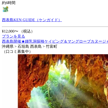
約6時間
西表島KEN GUIDE（ケンガイド）
¥12,000〜
（税込）
プランを見る
西表島開催★鍾乳洞探検ケイビング＆マングローブカヌージャ
沖縄県 > 石垣島 西表島 > 竹富町
（口コミ募集中）