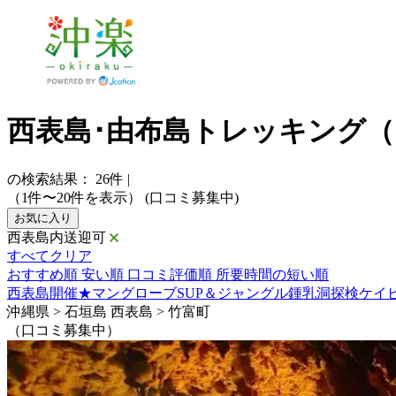
西表島･由布島トレッキング（
の検索結果：
26
件
|
（1件〜20件を表示）
(口コミ募集中)
お気に入り
西表島内送迎可
すべてクリア
おすすめ順
安い順
口コミ評価順
所要時間の短い順
西表島開催★マングローブSUP＆ジャングル鍾乳洞探検ケイ
沖縄県 > 石垣島 西表島 > 竹富町
（口コミ募集中）