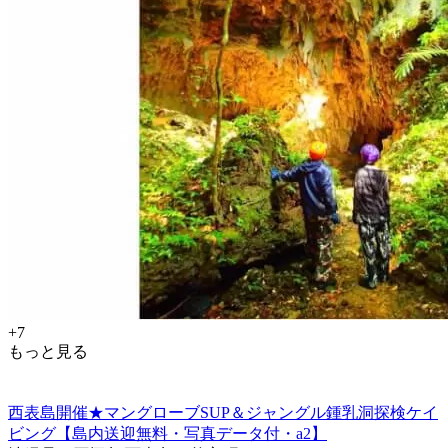
+7
もっと見る
西表島開催★マングローブSUP＆ジャングル鍾乳洞探検ケイ
ビング【島内送迎無料・写真データ付・a2】