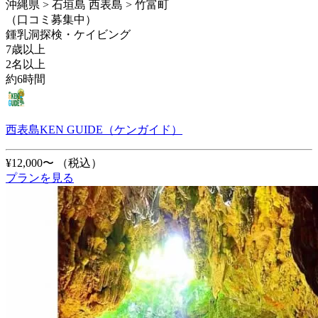
沖縄県 > 石垣島 西表島 > 竹富町
（口コミ募集中）
鍾乳洞探検・ケイビング
7歳以上
2名以上
約6時間
西表島KEN GUIDE（ケンガイド）
¥12,000〜
（税込）
プランを見る