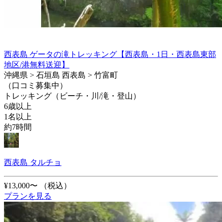
西表島 ゲータの滝トレッキング【西表島・1日・西表島東部
地区/港無料送迎】
沖縄県 > 石垣島 西表島 > 竹富町
（口コミ募集中）
トレッキング（ビーチ・川/滝・登山）
6歳以上
1名以上
約7時間
西表島 タルチョ
¥13,000〜
（税込）
プランを見る