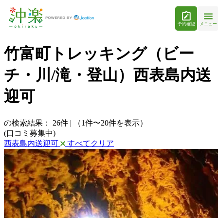
予約確認
メニュー
竹富町トレッキング（ビー
チ・川/滝・登山）西表島内送
迎可
の検索結果：
26
件
|
（1件〜20件を表示）
(口コミ募集中)
西表島内送迎可
すべてクリア