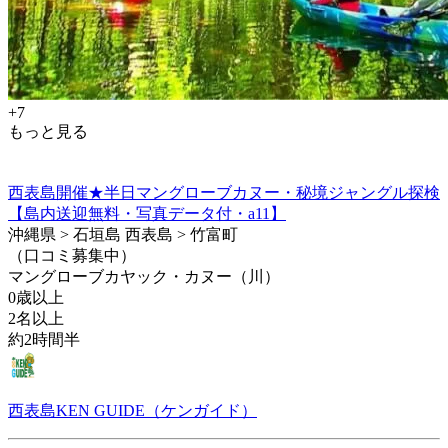
+7
もっと見る
西表島開催★半日マングローブカヌー・秘境ジャングル探検
【島内送迎無料・写真データ付・a11】
沖縄県 > 石垣島 西表島 > 竹富町
（口コミ募集中）
マングローブカヤック・カヌー（川）
0歳以上
2名以上
約2時間半
西表島KEN GUIDE（ケンガイド）