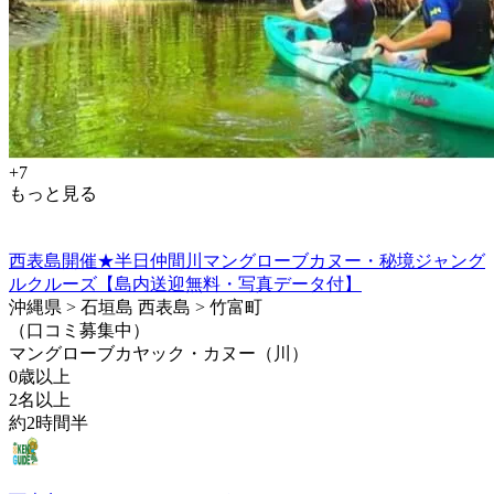
+7
もっと見る
西表島開催★半日仲間川マングローブカヌー・秘境ジャング
ルクルーズ【島内送迎無料・写真データ付】
沖縄県 > 石垣島 西表島 > 竹富町
（口コミ募集中）
マングローブカヤック・カヌー（川）
0歳以上
2名以上
約2時間半