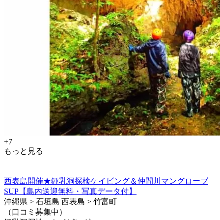
+7
もっと見る
西表島開催★鍾乳洞探検ケイビング＆仲間川マングローブ
SUP【島内送迎無料・写真データ付】
沖縄県 > 石垣島 西表島 > 竹富町
（口コミ募集中）