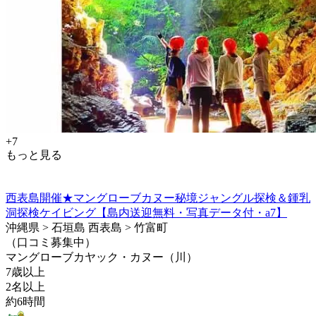
+7
もっと見る
西表島開催★マングローブカヌー秘境ジャングル探検＆鍾乳
洞探検ケイビング【島内送迎無料・写真データ付・a7】
沖縄県 > 石垣島 西表島 > 竹富町
（口コミ募集中）
マングローブカヤック・カヌー（川）
7歳以上
2名以上
約6時間