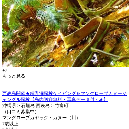
+7
もっと見る
西表島開催★鍾乳洞探検ケイビング＆マングローブカヌージ
ャングル探検【島内送迎無料・写真データ付・a6】
沖縄県 > 石垣島 西表島 > 竹富町
（口コミ募集中）
マングローブカヤック・カヌー（川）
7歳以上