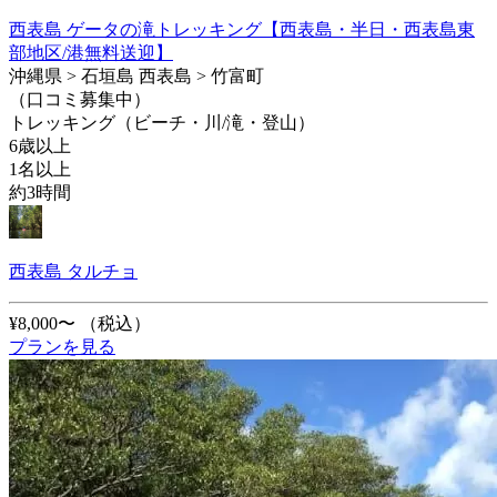
西表島 ゲータの滝トレッキング【西表島・半日・西表島東
部地区/港無料送迎】
沖縄県 > 石垣島 西表島 > 竹富町
（口コミ募集中）
トレッキング（ビーチ・川/滝・登山）
6歳以上
1名以上
約3時間
西表島 タルチョ
¥8,000〜
（税込）
プランを見る