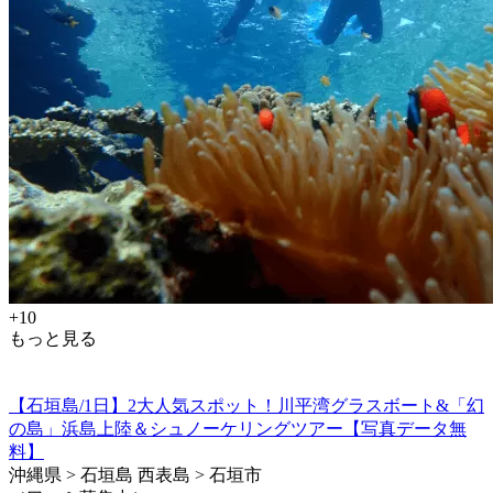
+10
もっと見る
【石垣島/1日】2大人気スポット！川平湾グラスボート&「幻
の島」浜島上陸＆シュノーケリングツアー【写真データ無
料】
沖縄県 > 石垣島 西表島 > 石垣市