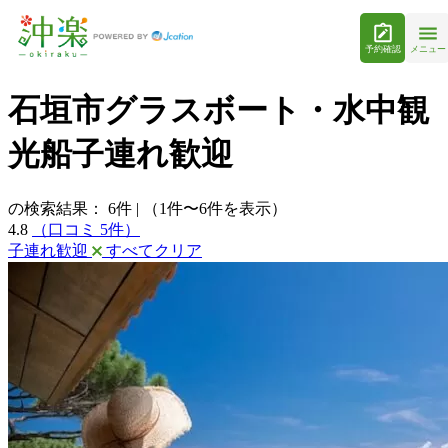
予約確認
メニュー
石垣市グラスボート・水中観
光船子連れ歓迎
の検索結果：
6
件
|
（1件〜6件を表示）
4.8
（口コミ 5件）
子連れ歓迎
すべてクリア