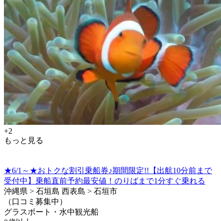
+2
もっと見る
★6/1～★おトクな割引乗船券♪期間限定!!【出航10分前まで
受付中】乗船直前予約最安値！のりばまで1分すぐ乗れる
沖縄県 > 石垣島 西表島 > 石垣市
（口コミ募集中）
グラスボート・水中観光船