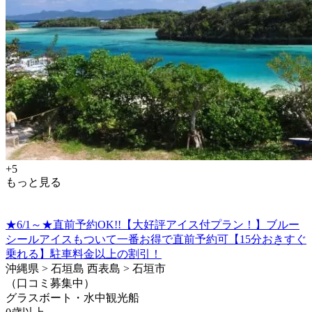
+5
もっと見る
★6/1～★直前予約OK!!【大好評アイス付プラン！】ブルー
シールアイスもついて一番お得で直前予約可【15分おきすぐ
乗れる】駐車料金以上の割引！
沖縄県 > 石垣島 西表島 > 石垣市
（口コミ募集中）
グラスボート・水中観光船