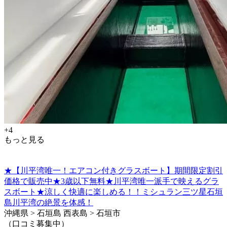
+4
もっと見る
★【川平湾唯一！エアコン付きグラスボート】期間限定割引
価格で販売中★3歳以下無料★川平湾唯一派手で映えるグラ
スボート★涼しく快適に楽しめる！！ミシュラン三ツ星石垣
島川平湾の絶景を体感！
沖縄県 > 石垣島 西表島 > 石垣市
（口コミ募集中）