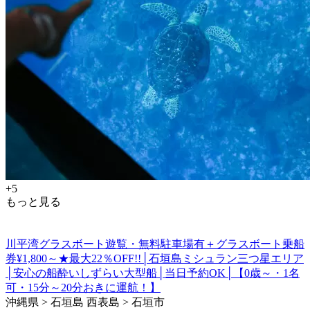
+5
もっと見る
川平湾グラスボート遊覧・無料駐車場有＋グラスボート乗船
券¥1,800～★最大22％OFF!!│石垣島ミシュラン三つ星エリア
│安心の船酔いしずらい大型船│当日予約OK│【0歳～・1名
可・15分～20分おきに運航！】
沖縄県 > 石垣島 西表島 > 石垣市