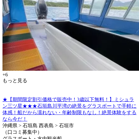
+6
もっと見る
★【期間限定割引価格で販売中！3歳以下無料！】ミシュラ
ン三ツ星★★★石垣島川平湾の絶景をグラスボートで手軽に
体感！船だから濡れない・年齢制限もなし！絶景体験をする
なら今だ！
沖縄県 > 石垣島 西表島 > 石垣市
（口コミ募集中）
グラスボート・水中観光船