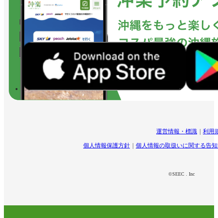
運営情報・標識
利用
個人情報保護方針
個人情報の取扱いに関する告知
©SEEC . Inc